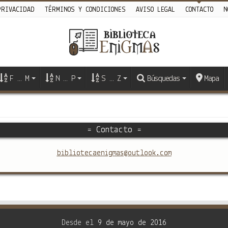
PRIVACIDAD
TÉRMINOS Y CONDICIONES
AVISO LEGAL
CONTACTO
N
F … M
N … P
S … Z
Búsquedas
Mapa
= Contacto =
bibliotecaenigmas@outlook.com
Desde el
9 de mayo de 2016