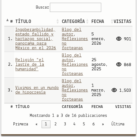
Buscar
#
TÍTULO
CATEGORÍA
FECHA
VISITAS
Ingoberanbilidad,
Blog del
estado fallido y
autor
,
5
1.
hartazgo social,
Reflexiones
enero,
901
panorama para
no
2026
México en el 2026
forteanas
Blog del
Religión “el
autor
,
25
2.
lastre de la
Reflexiones
agosto,
868
humanidad”
no
2025
forteanas
Blog del
autor
,
1
Vivimos en un mundo
3.
Reflexiones
marzo,
1,503
de hipocresía
no
2025
forteanas
#
TÍTULO
CATEGORÍA
FECHA
VISITAS
Mostrando 1 a 3 de 16 publicaciones
Primera
«
1
2
3
4
5
6
»
Última