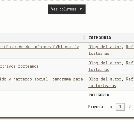
Ver columnas
▼
CATEGORÍA
asificación de informes OVNI por la
Blog del autor
,
Ref
p
forteanas
Blog del autor
,
Ref
rchivos forteanos
forteanas
ido y hartazgo social, panorama para
Blog del autor
,
Ref
no forteanas
CATEGORÍA
Primera
«
1
2