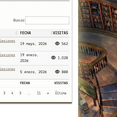
Buscar
FECHA
VISITAS
lexiones
19 mayo, 2026
562
lexiones
19 enero,
1,028
2026
lexiones
5 enero, 2026
888
FECHA
VISITAS
…
3
4
5
11
»
Última