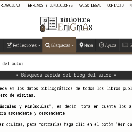
PRIVACIDAD
TÉRMINOS Y CONDICIONES
AVISO LEGAL
CONTACTO
N
o
Reflexiones
Búsquedas
Mapa
Ayuda
S
g del autor
= Búsqueda rápida del blog del autor =
eda en los datos bibliográficos de todos los libros pub
mero de visitas.
úsculas y minúsculas”
, es decir, toma en cuenta los ac
nera
ascendente
y
descendente
.
ar ocultas, para mostrarlas haga clic en el botón
“Ver co