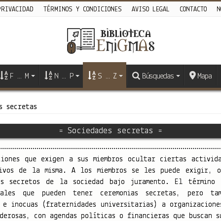
PRIVACIDAD
TÉRMINOS Y CONDICIONES
AVISO LEGAL
CONTACTO
N
F … M
N … P
S … Z
Búsquedas
Mapa
s secretas
= Sociedades secretas =
iones que exigen a sus miembros ocultar ciertas activida
ivos de la misma. A los miembros se les puede exigir, 
os secretos de la sociedad bajo juramento. El término 
rnales que pueden tener ceremonias secretas, pero ta
 e inocuas (fraternidades universitarias) a organizacione
oderosas, con agendas políticas o financieras que buscan s