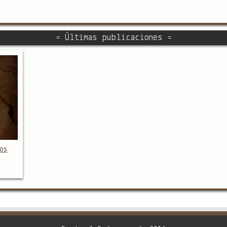
= Últimas publicaciones =
os