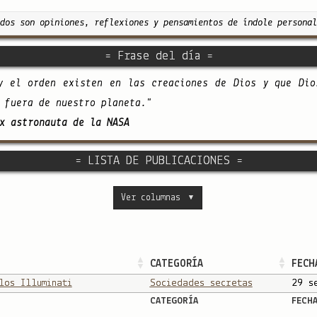
dos son opiniones, reflexiones y pensamientos de índole personal
= Frase del día =
y el orden existen en las creaciones de Dios y que Dio
 fuera de nuestro planeta."
x astronauta de la NASA
= LISTA DE PUBLICACIONES =
Ver columnas
▼
CATEGORÍA
FECH
los Illuminati
Sociedades secretas
29 s
CATEGORÍA
FECH