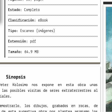
Estado:
Completo
Clasificación:
eBook
Tipo:
Escaneo (imágenes)
Extensión:
pdf
Tamaño:
64.9 MB
Sinopsis
 Peter Kolosimo nos expone en esta obra unas
 las posibles visitas de seres extraterrestres al
iales.
emostrarlo, los dibujos, grabados en rocas, de
 de esta sugestiva obra nos plantea asimismo los