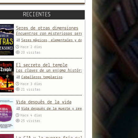
RECIENTES
Seres de otras dimensiones
Encuentros con misteriosos seres y entidades que provien
Seres mágicos, elementales y daimones
Hace 2 días
20
visitas
El secreto del temple
Las claves de un enigma histórico
Caballeros templarios
Hace 3 días
21
visitas
Vida después de la vida
Vida después de la muerte y reencarnación
Hace 4 días
25
visitas