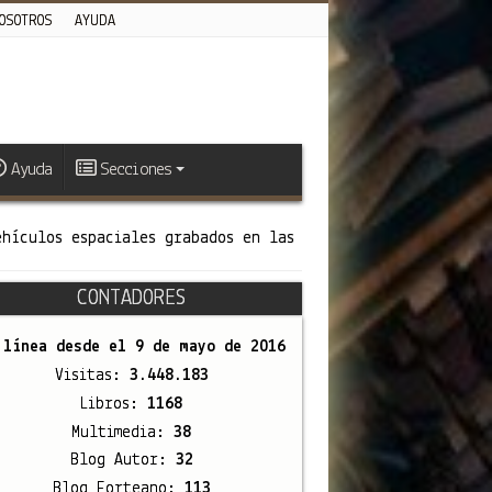
OSOTROS
AYUDA
Ayuda
Secciones
ehículos espaciales grabados en las
CONTADORES
 línea desde el
9 de mayo de 2016
Visitas:
3.448.183
Libros:
1168
Multimedia:
38
Blog Autor:
32
Blog Forteano:
113