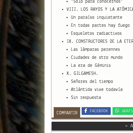
“Solo para conocernos”
VIII. LOS RAYOS Y LA ATÓMIC
Un paraíso inquietante
En todas partes hay fuego
Esqueletos radiactivos
IX. CONSTRUCTORES DE LA ETE
Las lámparas perennes
Ciudades de otro mundo
La era de Géminis
X. GILGAMESH.
Señores del tiempo
Atlántida vive todavía
Sin respuesta
FACEBOOK
WHATS
COMPARTIR
= A