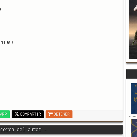
A
RNIDAD
APP
COMPARTIR
OBTENER
cerca del autor =