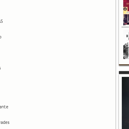
AS
o
s
ante
yades