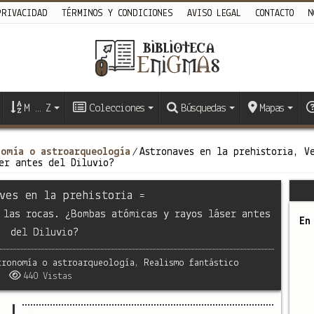
PRIVACIDAD
TÉRMINOS Y CONDICIONES
AVISO LEGAL
CONTACTO
N
M … Z
Colecciones
Búsquedas
Mapas
nomía o astroarqueología
Astronaves en la prehistoria, V
/
er antes del Diluvio?
ves en la prehistoria =
 las rocas. ¿Bombas atómicas y rayos láser antes
En
del Diluvio?
tronomía o astroarqueología
,
Realismo fantástico
440 Vistas