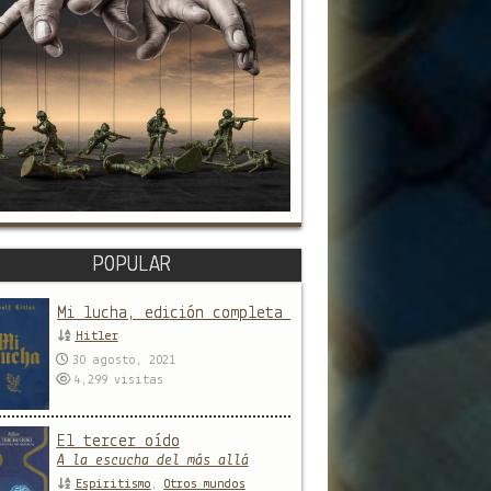
POPULAR
Mi lucha, edición completa y sin censura
Hitler
30 agosto, 2021
4,299
visitas
El tercer oído
A la escucha del más allá
Espiritismo
,
Otros mundos