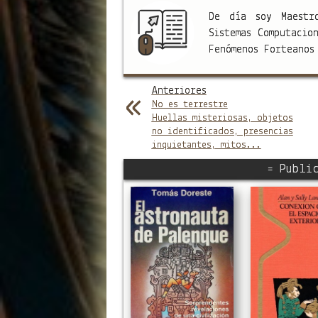
De día soy Maestr
Sistemas Computacio
Fenómenos Forteano
Anteriores
No es terrestre
Huellas misteriosas, objetos
no identificados, presencias
inquietantes, mitos...
= Public