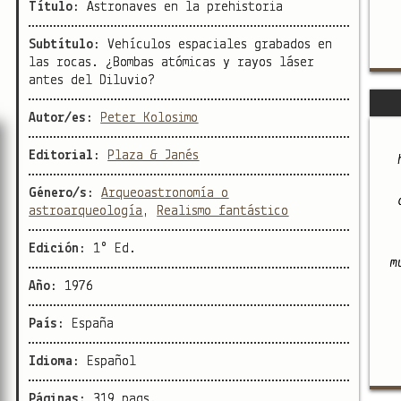
Título:
Astronaves en la prehistoria
Subtítulo:
Vehículos espaciales grabados en
las rocas. ¿Bombas atómicas y rayos láser
antes del Diluvio?
Autor/es:
Peter Kolosimo
Editorial:
Plaza & Janés
Género/s:
Arqueoastronomía o
astroarqueología
,
Realismo fantástico
Edición:
1° Ed.
m
Año:
1976
País:
España
Idioma:
Español
Páginas:
319 pags.