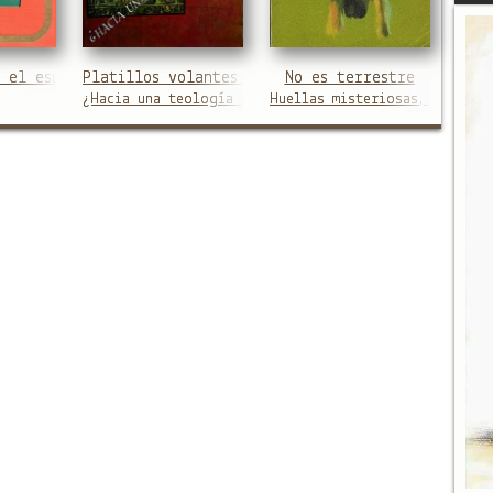
 el espacio exterior
Platillos volantes en la antigüedad
No es terrestre
¿Hacia una teología cósmica?
Huellas misteriosas, objetos