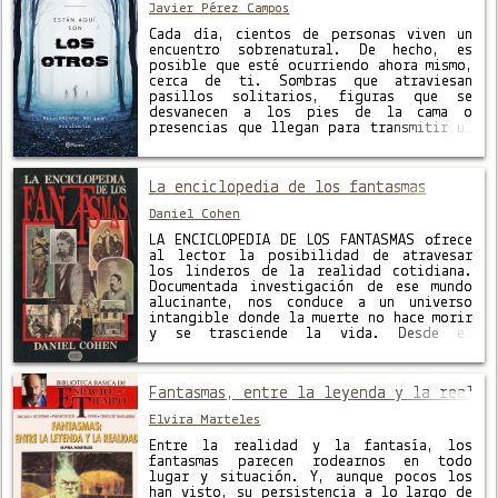
Javier Pérez Campos
Cada día, cientos de personas viven un
encuentro sobrenatural. De hecho, es
posible que esté ocurriendo ahora mismo,
cerca de ti. Sombras que atraviesan
pasillos solitarios, figuras que se
desvanecen a los pies de la cama o
presencias que llegan para transmitir un
mensaje. Durante diez años, Javier Pérez
Campos ha recogido casos de propia …
La enciclopedia de los fantasmas
Daniel Cohen
LA ENCICLOPEDIA DE LOS FANTASMAS ofrece
al lector la posibilidad de atravesar
los linderos de la realidad cotidiana.
Documentada investigación de ese mundo
alucinante, nos conduce a un universo
intangible donde la muerte no hace morir
y se trasciende la vida. Desde el
tradicional fantasma de los lamentos y
las cadenas que aparece con Antenodoro …
Fantasmas, entre la leyenda y la realid
Elvira Marteles
Entre la realidad y la fantasía, los
fantasmas parecen rodearnos en todo
lugar y situación. Y, aunque pocos los
han visto, su persistencia a lo largo de