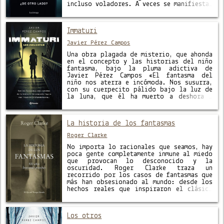
incluso voladores. A veces se manifiestan
mediante ruidos, pasos, golpes, ouijas o
llamadas telefónicas; y ante individuos
como cualquiera de nosotros, famosos,
Immaturi
personal de seguridad, …
Javier Pérez Campos
Una obra plagada de misterio, que ahonda
en el concepto y las historias del niño
fantasma, bajo la pluma adictiva de
Javier Pérez Campos «El fantasma del
niño nos aterra e incómoda. Nos susurra,
con su cuerpecito pálido bajo la luz de
la luna, que él ha muerto a deshora y
que, por tanto, tampoco …
La historia de los fantasmas
Roger Clarke
No importa lo racionales que seamos, hay
poca gente completamente inmune al miedo
que provocan lo desconocido y la
oscuridad. Roger Clarke traza un
recorrido por los casos de fantasmas que
más han obsesionado al mundo: desde los
hechos reales que inspiraron el clásico
de Henry James Otra vuelta de tuerca a
los submarinos embrujados de la …
Los otros