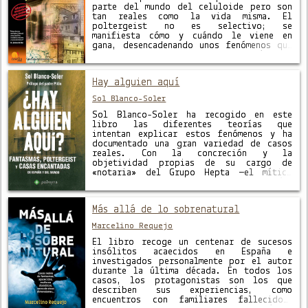
parte del mundo del celuloide pero son
tan reales como la vida misma. El
poltergeist no es selectivo; se
manifiesta cómo y cuándo le viene en
gana, desencadenando unos fenómenos que
casi siempre sorprenden a la “víctima”
sin preparación alguna. En esta obra,
narrada de forma “diferente”, …
Hay alguien aquí
Sol Blanco-Soler
Sol Blanco-Soler ha recogido en este
libro las diferentes teorías que
intentan explicar estos fenómenos y ha
documentado una gran variedad de casos
reales. Con la concreción y la
objetividad propias de su cargo de
«notaria» del Grupo Hepta —el mítico
equipo creado por el padre Pilón,
decano de la investigación paranormal en
España—, la …
Más allá de lo sobrenatural
Marcelino Requejo
El libro recoge un centenar de sucesos
insólitos acaecidos en España e
investigados personalmente por el autor
durante la última década. En todos los
casos, los protagonistas son los que
describen sus experiencias, como
encuentros con familiares fallecidos,