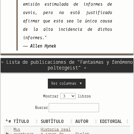
emisión estimulada de informes de
ovnis, pero no está justificado
afirmar que esta sea la única causa
de la alta incidencia de dichos
informes."
— Allen Hynek
= Lista de publicaciones de "Fantasmas y fenómeno
poltergeist" =
Ver columnas
▼
Mostrar
libros
Buscar
#
TÍTULO
SUBTÍTULO
AUTOR
EDITORIAL
Mis
Historia real