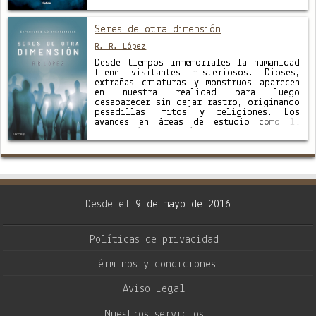
aterradores casos de muñecas poseídas,
apariciones de monjes fantasmales en
carreteras españolas, encuentros con
Seres de otra dimensión
entidades que parecen …
R. R. López
Desde tiempos inmemoriales la humanidad
tiene visitantes misteriosos. Dioses,
extrañas criaturas y monstruos aparecen
en nuestra realidad para luego
desaparecer sin dejar rastro, originando
pesadillas, mitos y religiones. Los
avances en áreas de estudio como la
neurología o la física abren una nueva
posibilidad para desentrañar este
misterio. A lo largo de este libro se …
Desde el
9 de mayo de 2016
Políticas de privacidad
Términos y condiciones
Aviso Legal
Nuestros servicios