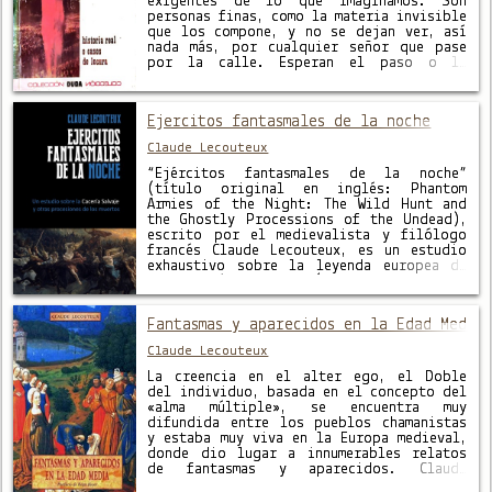
exigentes de lo que imaginamos. Son
personas finas, como la materia invisible
que los compone, y no se dejan ver, así
nada más, por cualquier señor que pase
por la calle. Esperan el paso o la
presencia de un anciano culto, de …
Ejercitos fantasmales de la noche
Claude Lecouteux
“Ejércitos fantasmales de la noche”
(título original en inglés: Phantom
Armies of the Night: The Wild Hunt and
the Ghostly Processions of the Undead),
escrito por el medievalista y filólogo
francés Claude Lecouteux, es un estudio
exhaustivo sobre la leyenda europea de
la “Cacería Salvaje” (Wild Hunt o Chasse
Sauvage) y las procesiones de muertos …
Fantasmas y aparecidos en la Edad Media
Claude Lecouteux
La creencia en el alter ego, el Doble
del individuo, basada en el concepto del
«alma múltiple», se encuentra muy
difundida entre los pueblos chamanistas
y estaba muy viva en la Europa medieval,
donde dio lugar a innumerables relatos
de fantasmas y aparecidos. Claude
Lecouteux, experto conocedor de la