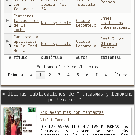
aventuras
o casos de
Violet
Posada
1
con
locura, No.
Tweedale
fantasmas
24
Ejercitos
Inner
fantasmales
Claude
No disponible
Traditions
2
de la
Lecouteux
International
noche
Fantasmas y
José J. de
aparecidos
Claude
No disponible
Olañeta
3
en la Edad
Lecouteux
Editor
Media
#
TÍTULO
SUBTÍTULO
AUTOR
EDITORIAL
Mostrando 1 a 3 de 21 libros
Primera
«
1
2
3
4
5
6
7
»
Última
= Últimas publicaciones de "Fantasmas y fenómeno
poltergeist" =
Mis aventuras con fantasmas
Violet Tweedale
LOS FANTASMAS ELIGEN A LAS PERSONAS Los
fantasmas —si existen— son seres más