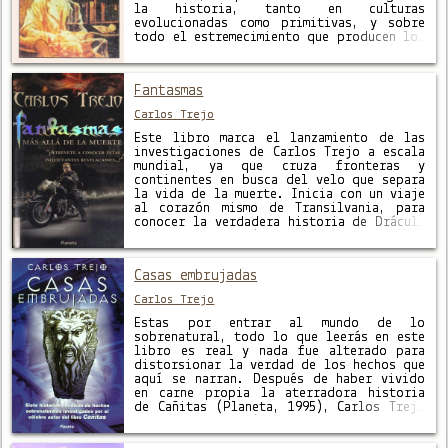
la historia, tanto en culturas
evolucionadas como primitivas, y sobre
todo el estremecimiento que producen los
relatos, testimoniales y de ficción, a
ellos referidos, han dado lugar a …
Fantasmas
Carlos Trejo
Este libro marca el lanzamiento de las
investigaciones de Carlos Trejo a escala
mundial, ya que cruza fronteras y
continentes en busca del velo que separa
la vida de la muerte. Inicia con un viaje
al corazón mismo de Transilvania, para
conocer la verdadera historia de Drácula
y comprobar quién fue en realidad; tal
vez …
Casas embrujadas
Carlos Trejo
Estas por entrar al mundo de lo
sobrenatural, todo lo que leerás en este
libro es real y nada fue alterado para
distorsionar la verdad de los hechos que
aquí se narran. Después de haber vivido
en carne propia la aterradora historia
de Cañitas (Planeta, 1995), Carlos Trejo
dio un giro dramático a su vida …