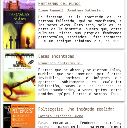
Fantasmas del mundo
Diane Canwell
,
Jonathan Sutherland
Un fantasma, es la aparición de una
persona fallecida, qué se manifiesta, a
los seres vivos. Pero esto, solo es una
parte de la historia; puesto que, otras
culturas, tienen sus propios fenómenos
paranormales, asociados – frecuentemente
– a un antiguo animismo que, ha sido
absorbido, en su mitología –
extendiéndose – a través del …
Casas encantadas
Francisco Contreras Gil
Puertas que se abren y se cierran solas,
muebles que son movidos por fuerzas
invisibles, sombras e imágenes que
aparecen súbitamente en cualquier
habitación, pasos que se escuchan en
salas abandonadas, a veces gritos, otras
gemidos, golpes fuertes o sordos… Estos
son algunos de los fenómenos que ocurren
en las llamadas casas encantadas. El
resultado …
Poltergeist, Una incómoda realidad
Lorenzo Fernández Bueno
Casas encantadas, fenómenos extraños,
sucesos paranormales… parecen formar