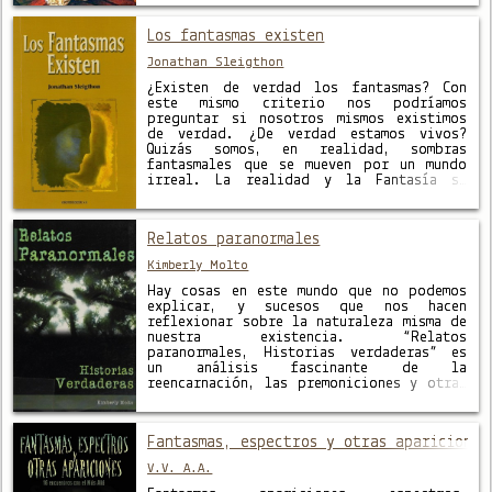
cultura medieval, investiga en este
sugerente ensayo …
Los fantasmas existen
Jonathan Sleigthon
¿Existen de verdad los fantasmas? Con
este mismo criterio nos podríamos
preguntar si nosotros mismos existimos
de verdad. ¿De verdad estamos vivos?
Quizás somos, en realidad, sombras
fantasmales que se mueven por un mundo
irreal. La realidad y la Fantasía se
mezclan constantemente en esta
experiencia que llevamos existencia. El
más allá Puede ser solo …
Relatos paranormales
Kimberly Molto
Hay cosas en este mundo que no podemos
explicar, y sucesos que nos hacen
reflexionar sobre la naturaleza misma de
nuestra existencia. “Relatos
paranormales, Historias verdaderas” es
un análisis fascinante de la
reencarnación, las premoniciones y otras
situaciones inexplicables y espeluznantes
desde una perspectiva científica,
explorando las teorías científicas
Fantasmas, espectros y otras apariciones
modernas y la investigación actual. El
autor …
V.V. A.A.