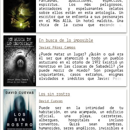
Fantasmas, apariciones, espectros,
espiritus… Los más peligrosos,
aterradores y espeluznantes relatos
sobre ellos están en esta antología. Un
escritor que se enfrenta a sus personajes
en el Más Allá. Un hotel maldito. Una
chica de la curva que esconde un
secreto. Un reverendo mortificado por el
pecado. Una extraña habitación blanca…
Ellos son solo algunos …
En busca de lo imposible
Javier Pérez Campos
¿Puede matar un lugar? ¿Quién o qué era
el ser que atemorizó a todo un pueblo
asturiano en el otoño de 1972 Existió un
monstruo en las cloacas de Sabadell? ¿Se
puede morir de miedo? Son preguntas
inquietantes, casos extraños, enigmas
olvidados e inéditos que Javier Pérez
Campos te descubre en este libro. Un
viaje …
Los sin rostro
David Cuevas
Puede ser en la intimidad de tu
habitación, en una acampada, un edificio
oficial, una playa, carreteras,
albergues, hospitales e incluso
conventos. Quizá sean sombras,
humanoides, seres angélicos, invisibles e