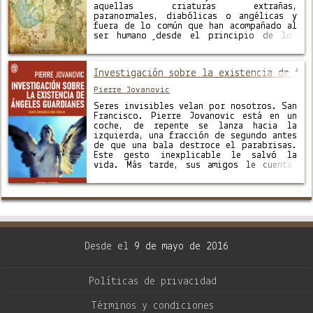
aquellas criaturas extrañas,
paranormales, diabólicas o angélicas y
fuera de lo común que han acompañado al
ser humano desde el principio de los
tiempos. Ángeles, demonios, hadas,
enanos, gnomos, duendes, monstruos,
vampiros y otros seres sobrenaturales
Investigación sobre la existencia de áng
desfilan en este diccionario destinado a
todos …
Pierre Jovanovic
Seres invisibles velan por nosotros. San
Francisco. Pierre Jovanovic está en un
coche, de repente se lanza hacia la
izquierda, una fracción de segundo antes
de que una bala destroce el parabrisas.
Este gesto inexplicable le salvó la
vida. Más tarde, sus amigos le cuentan
historias similares: periodistas
salvados milagrosamente de la muerte, el
tiempo …
Desde el
9 de mayo de 2016
Políticas de privacidad
Términos y condiciones