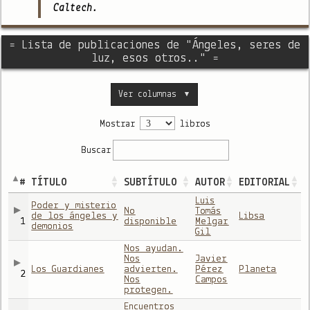
Caltech.
= Lista de publicaciones de "Ángeles, seres de
luz, esos otros.." =
Ver columnas
▼
Mostrar
libros
Buscar
#
TÍTULO
SUBTÍTULO
AUTOR
EDITORIAL
Luis
Poder y misterio
No
Tomás
de los ángeles y
Libsa
1
disponible
Melgar
demonios
Gil
Nos ayudan.
Nos
Javier
Los Guardianes
advierten.
Pérez
Planeta
2
Nos
Campos
protegen.
Encuentros