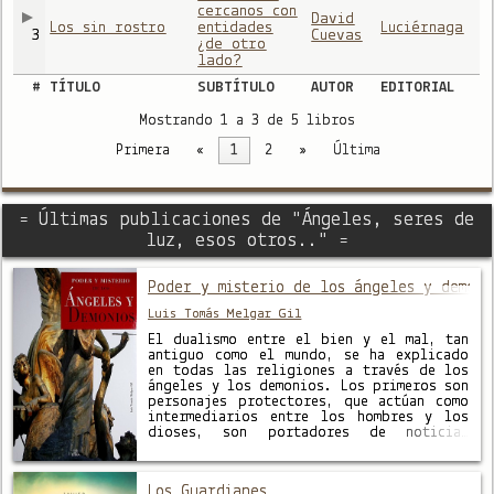
cercanos con
David
Los sin rostro
entidades
Luciérnaga
3
Cuevas
¿de otro
lado?
#
TÍTULO
SUBTÍTULO
AUTOR
EDITORIAL
Mostrando 1 a 3 de 5 libros
Primera
«
1
2
»
Última
= Últimas publicaciones de "Ángeles, seres de
luz, esos otros.." =
Poder y misterio de los ángeles y demoni
Luis Tomás Melgar Gil
El dualismo entre el bien y el mal, tan
antiguo como el mundo, se ha explicado
en todas las religiones a través de los
ángeles y los demonios. Los primeros son
personajes protectores, que actúan como
intermediarios entre los hombres y los
dioses, son portadores de noticias
divinas y sirven a los hombres como
sabios …
Los Guardianes