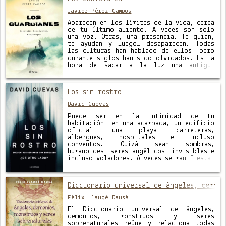
Javier Pérez Campos
Aparecen en los límites de la vida, cerca
de tu último aliento. A veces son solo
una voz. Otras, una presencia. Te guían,
te ayudan y luego… desaparecen. Todas
las culturas han hablado de ellos, pero
durante siglos han sido olvidados. Es la
hora de sacar a la luz una antigua
verdad. ¿Quiénes son los …
Los sin rostro
David Cuevas
Puede ser en la intimidad de tu
habitación, en una acampada, un edificio
oficial, una playa, carreteras,
albergues, hospitales e incluso
conventos. Quizá sean sombras,
humanoides, seres angélicos, invisibles e
incluso voladores. A veces se manifiestan
mediante ruidos, pasos, golpes, ouijas o
llamadas telefónicas; y ante individuos
como cualquiera de nosotros, famosos,
Diccionario universal de ángeles, demoni
personal de seguridad, …
Félix Llaugé Dausá
El Diccionario universal de ángeles,
demonios, monstruos y seres
sobrenaturales reúne y relaciona todas