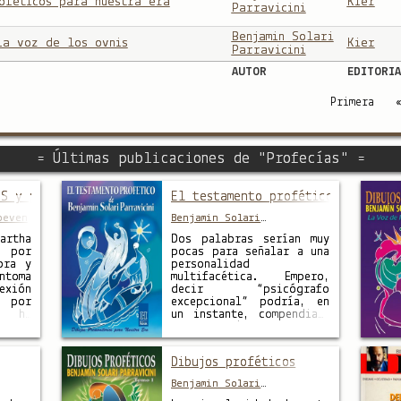
oféticos para nuestra era
Kier
Parravicini
Benjamin Solari
La voz de los ovnis
Kier
Parravicini
AUTOR
EDITORIA
Primera
= Últimas publicaciones de "Profecías" =
S y profecías de Solari Parravicini
El testamento profético de Solar
oeven
Benjamin Solari
Parravicini
artha
Dos palabras serían muy
n por
pocas para señalar a una
bra y
personalidad
ntoma
multifacética. Empero,
exión
decir “psicógrafo
 por
excepcional” podría, en
a ha
un instante, compendiar,
queño
aunque más no fuera
 su
aproximadamente, los
mo el
perfiles de un ser cuyas
Dibujos proféticos
ó la
dotes clarividentes
saria
firmaron toda su vida.
Benjamin Solari
sión.
Benjamín Solari
Parravicini