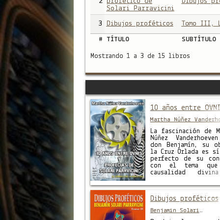
2
profético de
Dibujos pr
Solari Parravicini
3
Dibujos proféticos
Tomo III, 
#
TÍTULO
SUBTÍTULO
Mostrando 1 a 3 de 15 libros
10 años entre OVNI
Martha Núñez Vanderh
La fascinación de M
Núñez Vanderhoeve
don Benjamín, su o
la Cruz Orlada es sí
perfecto de su con
con el tema que
causalidad divin
encarado. Este pe
libro narra
experiencia y có
Dibujos proféticos
destino le otorg
experiencia nece
Benjamin Solari
para realizar una mi
Parravicini