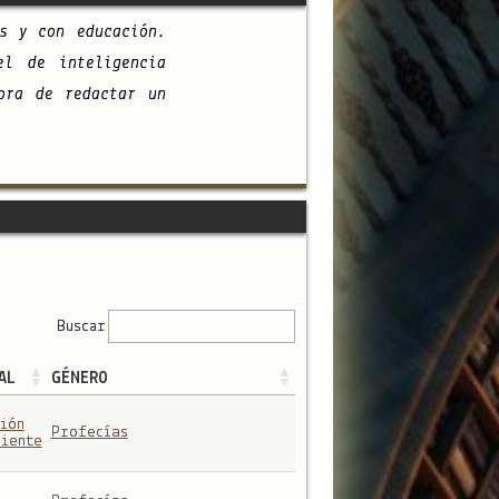
s y con educación.
el de inteligencia
ora de redactar un
Buscar
AL
GÉNERO
ión
Profecías
iente