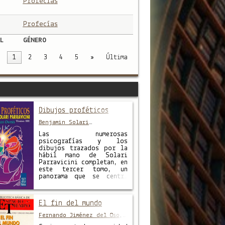
Profecías
Profecías
L
GÉNERO
«
1
2
3
4
5
»
Última
i Parravicini
Dibujos proféticos
Benjamin Solari
Parravicini
Las numerosas
psicografías y los
dibujos trazados por la
hábil mano de Solari
Parravicini completan, en
este tercer tomo, un
panorama que se centra
en las visitas de
extraterrestres, a las
cuales ya hubo algunas
El fin del mundo
alusiones en el segundo
volumen. Tales mensajes
Fernando Jiménez del Oso
,
proféticos fueron
Joaquin Gómez Buron