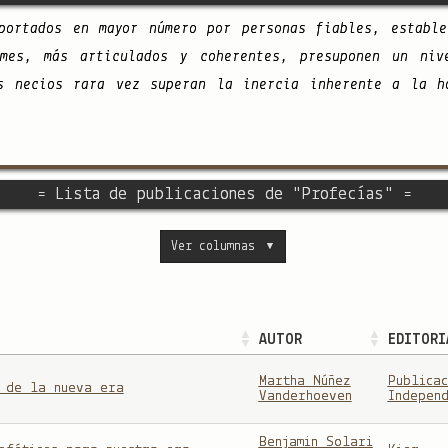
portados en mayor número por personas fiables, estable
rmes, más articulados y coherentes, presuponen un niv
s necios rara vez superan la inercia inherente a la h
= Lista de publicaciones de "Profecías" =
Ver columnas
▼
AUTOR
EDITORI
Martha Núñez
Publicac
 de la nueva era
Vanderhoeven
Independ
Benjamin Solari