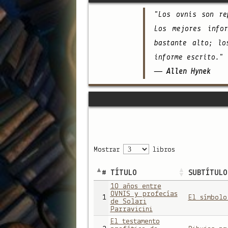
"Los ovnis son re
Los mejores info
bastante alto; lo
informe escrito."
— Allen Hynek
Mostrar
libros
#
TÍTULO
SUBTÍTULO
10 años entre
OVNIS y profecías
1
El símbolo
de Solari
Parravicini
El testamento