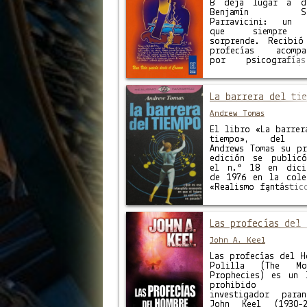
Misión de contar la
B deja lugar a d
de …
Benjamín Sol
Parravicini: un 
que siempre 
sorprende. Recibi
profecías acompa
por psicografí
dibujos alegóri
realizadas con t
audaz, seguro y fir
La barrera del tie
las que acompañab
frases determinantes
Andrew Tomas
no Desde los tie
bíblicos, el men
El libro «La barrer
fundamental de
tiempo», del a
profetas ha sid
Andrews Tomas su pr
presagio de trem
edición se public
aconteceres, …
el n.º 18 en dici
de 1976 en la cole
«Realismo fantástic
PLAZA & JANÉS, Edit
Con una traducci
español por RAMON P
Las profecías del 
del título origin
ingles «BEYOND THE
John A. Keel
BARRIER» de 1976.
es ese intangible …
Las profecías del H
Polilla (The Mot
Prophecies) es un 
prohibido 
investigador paran
John Keel (1930-2