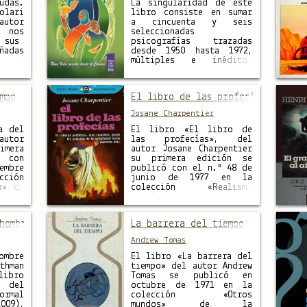
 obra
Parravicini fue uno de
udas.
La singularidad de este
ellos, y su obra, variada
ari
libro consiste en sumar
y sorprendente, conmovió
autor
a cincuenta y seis
y todavía conmueve a …
nos
seleccionadas
ó sus
psicografías trazadas
ñadas
desde 1950 hasta 1972,
as —
múltiples e inéditos
cos—
sucesos de la vida de
razo
Benjamín Solari
me, a
Parravicini, que abarcan
mpo
El libro de las profecías
a con
desde su infancia hasta
, que
poco antes de su muerte,
Josane Charpentier
mpos
en 1974. Con ellos se
saje
ratifica el frecuente
a del
El libro «El libro de
 los
contacto que este
utor
las profecías», del
o el
profeta argentino
imera
autor Josane Charpentier
endos
mantenía …
ó con
su primera edición se
embre
publicó con el n.º 48 de
cción
junio de 1977 en la
o» de
colección «Realismo
ores.
fantástico» de PLAZA &
ón al
JANÉS, Editores. Con una
LANES
traducción al español
hombre polilla
La barrera del tiempo
al en
por DOMINGO PRUNA del
 TIME
título original en
Andrew Tomas
 ¿Qué
francés «LE LIVRE DES
PROPHETIES» de 1974. El
ombre
El libro «La barrera del
«cuerpo profético» …
hman
tiempo» del autor Andrew
libro
Tomas se publicó en
del
octubre de 1971 en la
ormal
colección «Otros
009),
mundos» de la