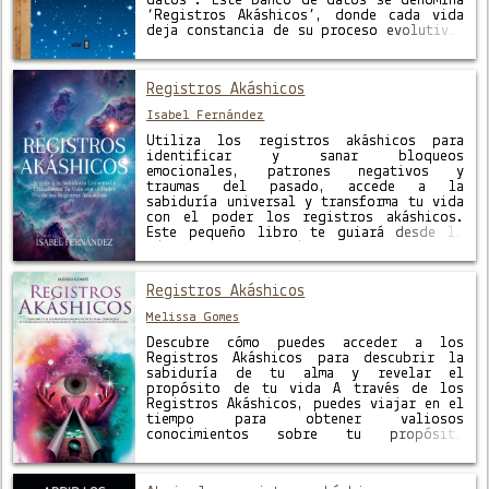
datos”. Este banco de datos se denomina
‘Registros Akáshicos’, donde cada vida
deja constancia de su proceso evolutivo,
de su experiencia, su propio registro.
Uno de los principales objetivos de …
Registros Akáshicos
Isabel Fernández
Utiliza los registros akáshicos para
identificar y sanar bloqueos
emocionales, patrones negativos y
traumas del pasado, accede a la
sabiduría universal y transforma tu vida
con el poder los registros akáshicos.
Este pequeño libro te guiará desde lo
básico hasta lo práctico, empezando por
una introducción con conceptos básicos,
la naturaleza, métodos de acceso, además
Registros Akáshicos
…
Melissa Gomes
Descubre cómo puedes acceder a los
Registros Akáshicos para descubrir la
sabiduría de tu alma y revelar el
propósito de tu vida A través de los
Registros Akáshicos, puedes viajar en el
tiempo para obtener valiosos
conocimientos sobre tu propósito
espiritual, y planificar tu futuro con un
mayor sentido de realización vital. Los
Registros Akáshicos …