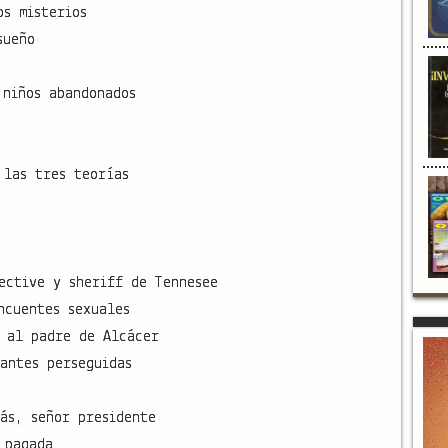
os misterios
sueño
 niños abandonados
 las tres teorías
ective y sheriff de Tennesee
ncuentes sexuales
 al padre de Alcácer
antes perseguidas
más, señor presidente
 pagada