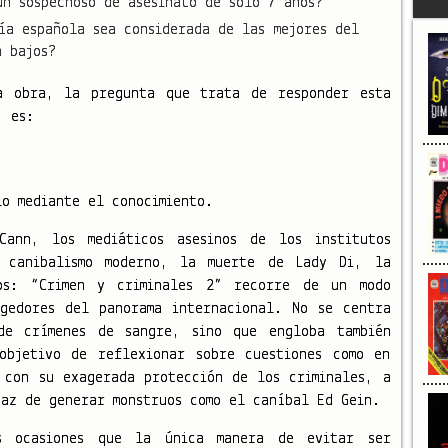
un sospechoso de asesinato de solo 7 años?
ía española sea considerada de las mejores del
n bajos?
a obra, la pregunta que trata de responder esta
, es:
lo mediante el conocimiento.
Cann, los mediáticos asesinos de los institutos
e canibalismo moderno, la muerte de Lady Di, la
os: “Crimen y criminales 2” recorre de un modo
ogedores del panorama internacional. No se centra
e crímenes de sangre, sino que engloba también
objetivo de reflexionar sobre cuestiones como en
 con su exagerada protección de los criminales, a
paz de generar monstruos como el caníbal Ed Gein.
s ocasiones que la única manera de evitar ser