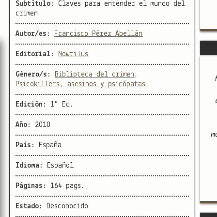
Subtítulo:
Claves para entender el mundo del
crimen
Autor/es:
Francisco Pérez Abellán
Editorial:
Nowtilus
Género/s:
Biblioteca del crimen
,
Psicokillers, asesinos y psicópatas
Edición:
1° Ed.
Año:
2010
m
País:
España
Idioma:
Español
Páginas:
164 pags.
Estado:
Desconocido