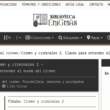
PRIVACIDAD
TÉRMINOS Y CONDICIONES
AVISO LEGAL
CONTACTO
N
M … Z
Colecciones
Búsquedas
Mapas
del crimen
Crimen y criminales 2, Claves para entender el
/
men y criminales 2 =
entender el mundo del crimen
En
 del crimen
,
Psicokillers, asesinos y psicópatas
1,016 Vistas
Título:
Crimen y criminales 2