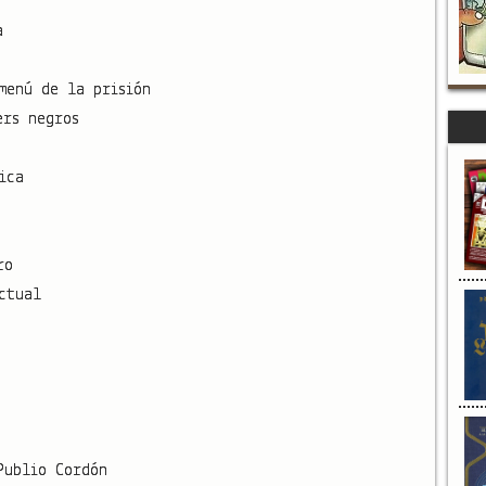
a
menú de la prisión
ers negros
ica
ro
ctual
Publio Cordón