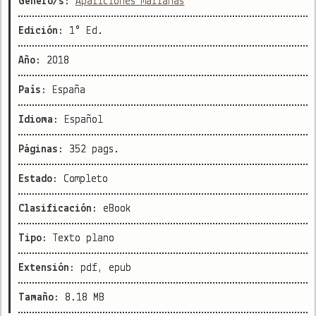
Género/s:
Apariciones marianas
Edición:
1° Ed.
Año:
2018
País:
España
Idioma:
Español
Páginas:
352 pags.
Estado:
Completo
Clasificación:
eBook
Tipo:
Texto plano
Extensión:
pdf, epub
Tamaño:
8.18 MB