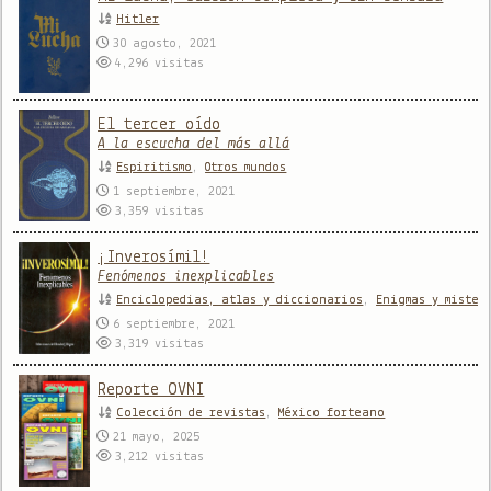
Hitler
30 agosto, 2021
4,296
visitas
El tercer oído
A la escucha del más allá
Espiritismo
,
Otros mundos
1 septiembre, 2021
3,359
visitas
¡Inverosímil!
Fenómenos inexplicables
Enciclopedias, atlas y diccionarios
,
Enigmas y mister
6 septiembre, 2021
3,319
visitas
Reporte OVNI
Colección de revistas
,
México forteano
21 mayo, 2025
3,212
visitas