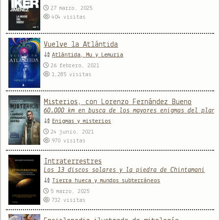
27 marzo, 2025
404
visitas
Vuelve la Atlántida
Atlántida, Mu y Lemuria
26 febrero, 2021
1,285
visitas
Misterios, con Lorenzo Fernández Bueno
60.000 km en busca de los mayores enigmas del plane
Enigmas y misterios
24 junio, 2021
970
visitas
Intraterrestres
Los 13 discos solares y la piedra de Chintamani
Tierra hueca y mundos subterráneos
5 marzo, 2025
732
visitas