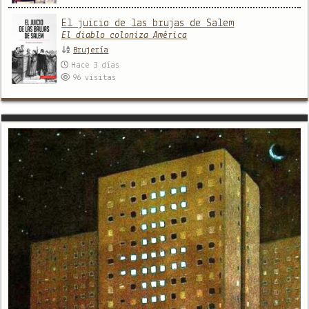
El juicio de las brujas de Salem
El diablo coloniza América
Brujería
Hace 3 días
96
visitas