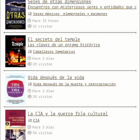
Seres de otras dimensiones
Encuentros con misteriosos seres y entidades que pr
Seres mágicos, elementales y daimones
Hace 15 horas
12
visitas
El secreto del temple
Las claves de un enigma histórico
Caballeros templarios
Hace 2 días
20
visitas
Vida después de la vida
Vida después de la muerte y reencarnación
Hace 3 días
20
visitas
La CIA y la guerra fría cultural
CIA
Hace 3 días
56
visitas