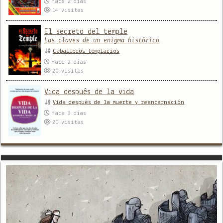
Hace 2 días
14
visitas
El secreto del temple
Las claves de un enigma histórico
Caballeros templarios
Hace 2 días
20
visitas
Vida después de la vida
Vida después de la muerte y reencarnación
Hace 3 días
20
visitas