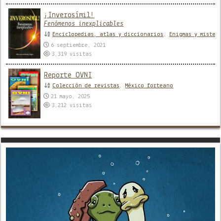
¡Inverosímil!
Fenómenos inexplicables
Enciclopedias, atlas y diccionarios
,
Enigmas y mister
6 septiembre, 2021
3,319
visitas
Reporte OVNI
Colección de revistas
,
México forteano
21 mayo, 2025
3,212
visitas