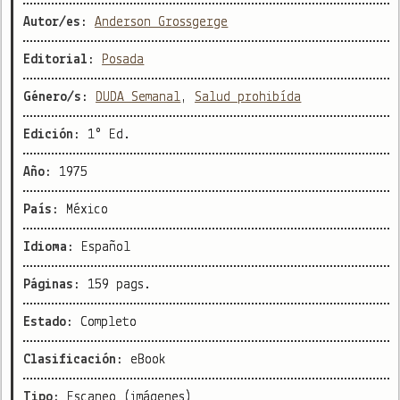
Autor/es:
Anderson Grossgerge
Editorial:
Posada
Género/s:
DUDA Semanal
,
Salud prohibída
Edición:
1° Ed.
Año:
1975
País:
México
Idioma:
Español
Páginas:
159 pags.
Estado:
Completo
Clasificación:
eBook
Tipo:
Escaneo (imágenes)