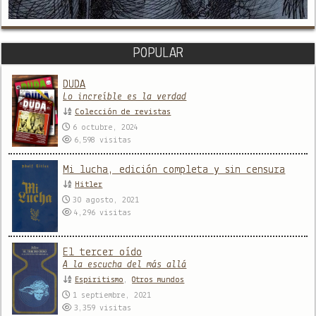
POPULAR
DUDA
Lo increíble es la verdad
Colección de revistas
6 octubre, 2024
6,598
visitas
Mi lucha, edición completa y sin censura
Hitler
30 agosto, 2021
4,296
visitas
El tercer oído
A la escucha del más allá
Espiritismo
,
Otros mundos
1 septiembre, 2021
3,359
visitas