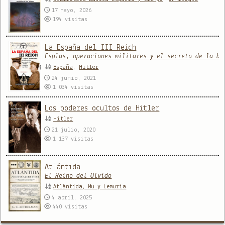
17 mayo, 2026
194
visitas
La España del III Reich
Espías, operaciones militares y el secreto de la bo
España
,
Hitler
24 junio, 2021
1,034
visitas
Los poderes ocultos de Hitler
Hitler
21 julio, 2020
1,137
visitas
Atlántida
El Reino del Olvido
Atlántida, Mu y Lemuria
4 abril, 2025
440
visitas