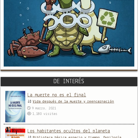
DE INTERÉS
La muerte no es el final
Vida después de la muerte y reencarnación
9 marzo, 2021
1,180
visitas
Los habitantes ocultos del planeta
Biblioteca básica espacio y tiempo
,
Ovnilogía