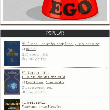
POPULAR
Mi lucha, edición completa y sin censura
Hitler
30 agosto, 2021
4,303
visitas
El tercer oído
A la escucha del más allá
Espiritismo
,
Otros mundos
1 septiembre, 2021
3,363
visitas
¡Inverosímil!
Fenómenos inexplicables