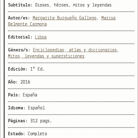
Subtítulo:
Dioses, héroes, mitos y leyendas
Autor/es:
Margarita Burgueño Gallego
,
Marisa
Belmonte Carmona
Editorial:
Libsa
Género/s:
Enciclopedias, atlas y diccionarios
,
Mitos, leyendas y supersticiones
Edición:
1° Ed.
Año:
2016
País:
España
Idioma:
Español
Páginas:
312 pags.
Estado:
Completo