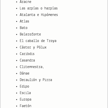
Aracne
Las arpías o harpías
Atalanta e Hipómenes
Atlas
Bato
Belerofonte
El caballo de Troya
Cástor y Pólux
Caribdis
Casandra
Clitemnestra,
Dánae
Decaulión y Pirra
Edipo
Escila
Europa
Faetón