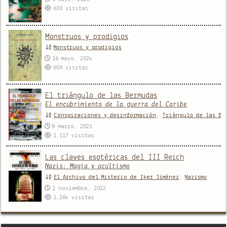
630
visitas
Monstruos y prodigios
Monstruos y prodigios
16 mayo, 2024
659
visitas
El triángulo de las Bermudas
El encubrimiento de la guerra del Caribe
Conspiraciones y desinformación
,
Triángulo de las Be
8 marzo, 2021
1,117
visitas
Las claves esotéricas del III Reich
Nazis: Magia y ocultismo
El Archivo del Misterio de Iker Jiménez
,
Nazismo
1 noviembre, 2022
1,264
visitas