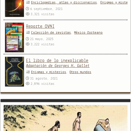
Enciclopedias, atlas y diccionarios
,
Enigmas y mister
6 septiembre, 2021
3,321
visitas
Reporte OVNI
Colección de revistas
,
México forteano
21 mayo, 2025
3,222
visitas
El libro de lo inexplicable
Adaptación de Georges H. Gallet
Enigmas y misterios
,
Otros mundos
31 agosto, 2021
2,896
visitas