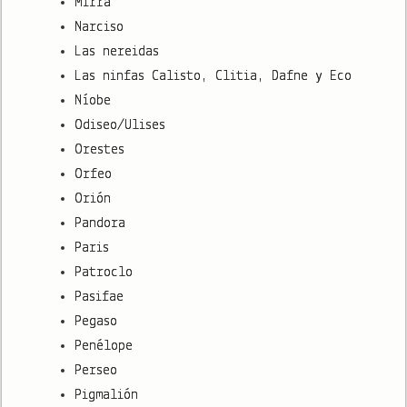
Mirra
Narciso
Las nereidas
Las ninfas Calisto, Clitia, Dafne y Eco
Níobe
Odiseo/Ulises
Orestes
Orfeo
Orión
Pandora
Paris
Patroclo
Pasifae
Pegaso
Penélope
Perseo
Pigmalión