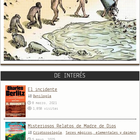
DE INTERÉS
El incidente
Ovnilogía
8 marzo, 2021
1,858
visitas
Misteriosos Relatos de Madre de Dios
Criptozoología
,
Seres mágicos, elementales y daimones
5 mayo, 2025