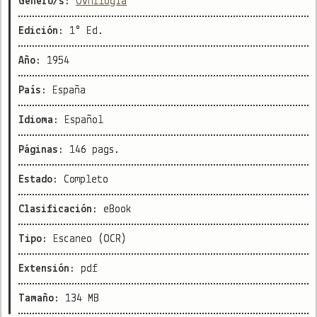
Género/s:
Ovnilogía
Edición:
1° Ed.
Año:
1954
País:
España
Idioma:
Español
Páginas:
146 pags.
Estado:
Completo
Clasificación:
eBook
Tipo:
Escaneo (OCR)
Extensión:
pdf
Tamaño:
134 MB