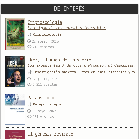
DE INTERÉS
Criptozoología
El enigma de los animales imposibles
Criptozoología
22 abril, 2025
712
visitas
Iker, El mago del misterio
Los expedientes X de Cuarto Milenio… al descubierto
Investigación abierta
,
Otros enigmas, misterios y fe
17 julio, 2021
1,211
visitas
Parapsicología
Parapsicología
18 mayo, 2026
151
visitas
El génesis revisado