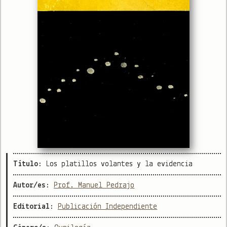
Título:
Los platillos volantes y la evidencia
Autor/es:
Prof. Manuel Pedrajo
Editorial:
Publicación Independiente