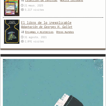
Colección de revistas
,
México forteano
21 mayo, 2025
3,217
visitas
El libro de lo inexplicable
Adaptación de Georges H. Gallet
Enigmas y misterios
,
Otros mundos
31 agosto, 2021
2,891
visitas