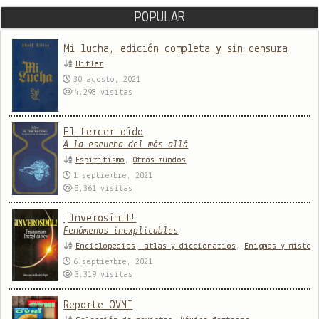
POPULAR
Mi lucha, edición completa y sin censura
Hitler
30 agosto, 2021
4,298
visitas
El tercer oído
A la escucha del más allá
Espiritismo
,
Otros mundos
1 septiembre, 2021
3,361
visitas
¡Inverosímil!
Fenómenos inexplicables
Enciclopedias, atlas y diccionarios
,
Enigmas y mister
6 septiembre, 2021
3,319
visitas
Reporte OVNI