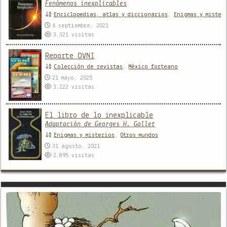
Fenómenos inexplicables
Enciclopedias, atlas y diccionarios
,
Enigmas y mister
6 septiembre, 2021
3,321
visitas
Reporte OVNI
Colección de revistas
,
México forteano
21 mayo, 2025
3,222
visitas
El libro de lo inexplicable
Adaptación de Georges H. Gallet
Enigmas y misterios
,
Otros mundos
31 agosto, 2021
2,895
visitas