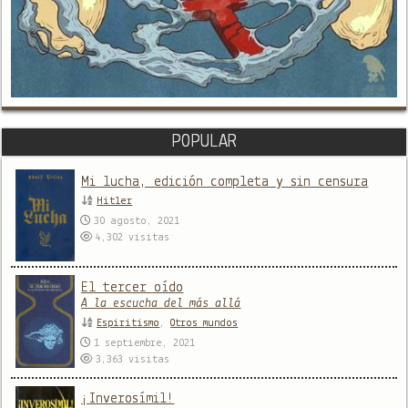
POPULAR
Mi lucha, edición completa y sin censura
Hitler
30 agosto, 2021
4,302
visitas
El tercer oído
A la escucha del más allá
Espiritismo
,
Otros mundos
1 septiembre, 2021
3,363
visitas
¡Inverosímil!