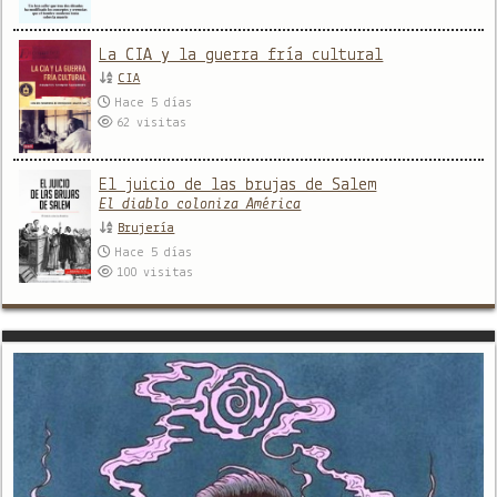
La CIA y la guerra fría cultural
CIA
Hace 5 días
62
visitas
El juicio de las brujas de Salem
El diablo coloniza América
Brujería
Hace 5 días
100
visitas