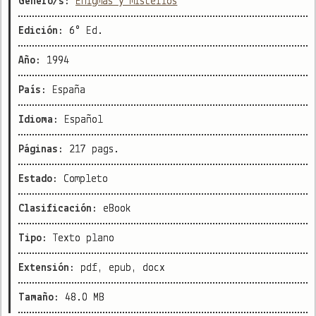
Género/s:
Enigmas y misterios
Edición:
6° Ed.
Año:
1994
País:
España
Idioma:
Español
Páginas:
217 pags.
Estado:
Completo
Clasificación:
eBook
Tipo:
Texto plano
Extensión:
pdf, epub, docx
Tamaño:
48.0 MB