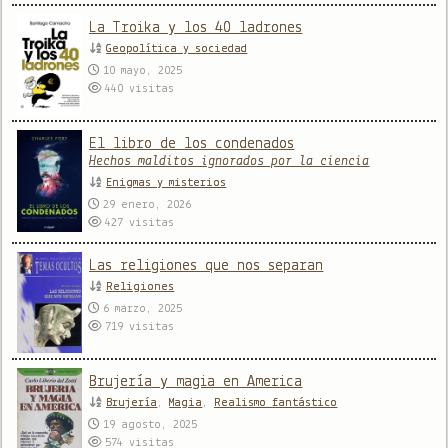
La Troika y los 40 ladrones
Geopolítica y sociedad
10 mayo, 2025
440
visitas
El libro de los condenados
Hechos malditos ignorados por la ciencia
Enigmas y misterios
29 enero, 2026
427
visitas
Las religiones que nos separan
Religiones
6 marzo, 2025
719
visitas
Brujería y magia en America
Brujería
,
Magia
,
Realismo fantástico
19 agosto, 2025
574
visitas