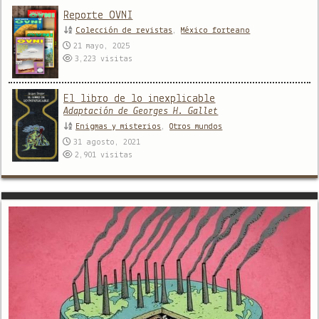
Reporte OVNI
Colección de revistas
,
México forteano
21 mayo, 2025
3,223
visitas
El libro de lo inexplicable
Adaptación de Georges H. Gallet
Enigmas y misterios
,
Otros mundos
31 agosto, 2021
2,901
visitas