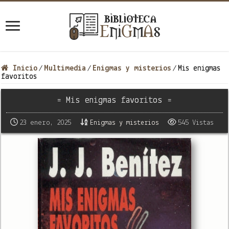
Inicio
Multimedia
Enigmas y misterios
Mis enigmas
/
/
/
favoritos
= Mis enigmas favoritos =
23 enero, 2025
Enigmas y misterios
545 Vistas