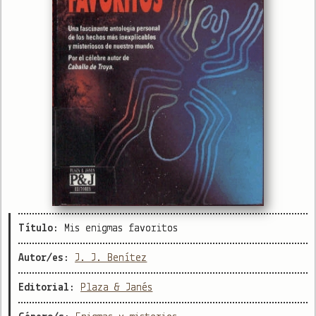
Título:
Mis enigmas favoritos
Autor/es:
J. J. Benítez
Editorial:
Plaza & Janés