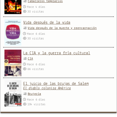
Caballeros templarios
Hace 4 días
30
visitas
Vida después de la vida
Vida después de la muerte y reencarnación
Hace 6 días
30
visitas
La CIA y la guerra fría cultural
CIA
Hace 6 días
66
visitas
El juicio de las brujas de Salem
El diablo coloniza América
Brujería
Hace 6 días
104
visitas