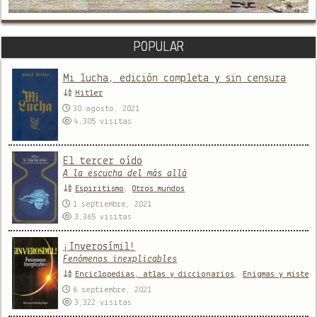
POPULAR
Mi lucha, edición completa y sin censura
Hitler
30 agosto, 2021
4,305
visitas
El tercer oído
A la escucha del más allá
Espiritismo
,
Otros mundos
1 septiembre, 2021
3,365
visitas
¡Inverosímil!
Fenómenos inexplicables
Enciclopedias, atlas y diccionarios
,
Enigmas y mister
6 septiembre, 2021
3,322
visitas