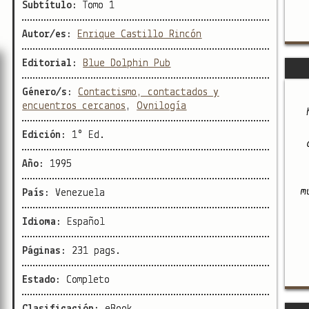
Subtítulo:
Tomo 1
Autor/es:
Enrique Castillo Rincón
Editorial:
Blue Dolphin Pub
Género/s:
Contactismo, contactados y
encuentros cercanos
,
Ovnilogía
Edición:
1° Ed.
Año:
1995
m
País:
Venezuela
Idioma:
Español
Páginas:
231 pags.
Estado:
Completo
Clasificación:
eBook