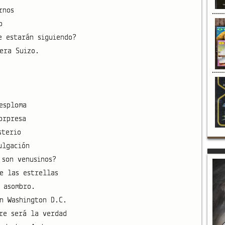
rnos
o
e estarán siguiendo?
era Suizo.
esploma
orpresa
sterio
ulgación
 son venusinos?
e las estrellas
 asombro.
n Washington D.C.
re será la verdad