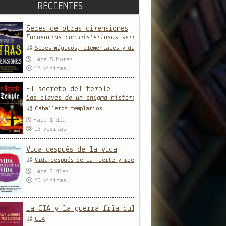
RECIENTES
Seres de otras dimensiones
Encuentros con misteriosos seres y entidades que provien
Seres mágicos, elementales y daimones
Hace 5 horas
12
visitas
El secreto del temple
Las claves de un enigma histórico
Caballeros templarios
Hace 1 día
16
visitas
Vida después de la vida
Vida después de la muerte y reencarnación
Hace 3 días
20
visitas
La CIA y la guerra fría cultural
CIA