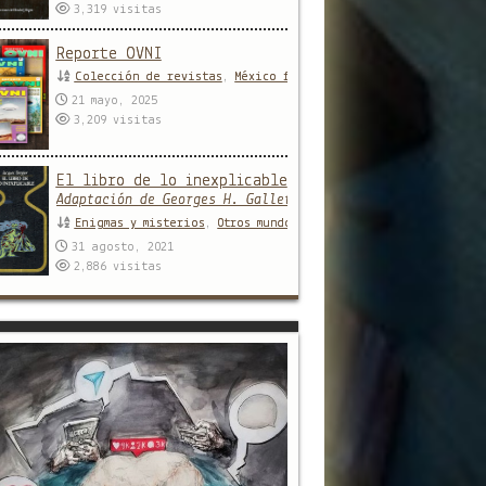
3,319
visitas
Reporte OVNI
Colección de revistas
,
México forteano
21 mayo, 2025
3,209
visitas
El libro de lo inexplicable
Adaptación de Georges H. Gallet
Enigmas y misterios
,
Otros mundos
31 agosto, 2021
2,886
visitas