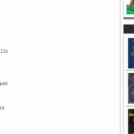
illo
guet
ta