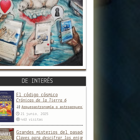
DE INTERÉS
El código cósmico
Crónicas de la Tierra 6
Arqueoastronomía o astroarqueología
21 junio, 2025
463
visitas
Grandes misterios del pasado
Claves para descifrar los enigmas de las antiguas civili