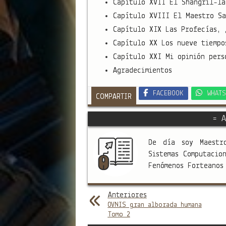
Capítulo XVII El Shangril-la
Capítulo XVIII El Maestro Sa
Capítulo XIX Las Profecías, 
Capítulo XX Los nueve tiempo
Capítulo XXI Mi opinión pers
Agradecimientos
FACEBOOK
WHATS
COMPARTIR
= A
De día soy Maestr
Sistemas Computacio
Fenómenos Forteano
Anteriores
OVNIS gran alborada humana
Tomo 2