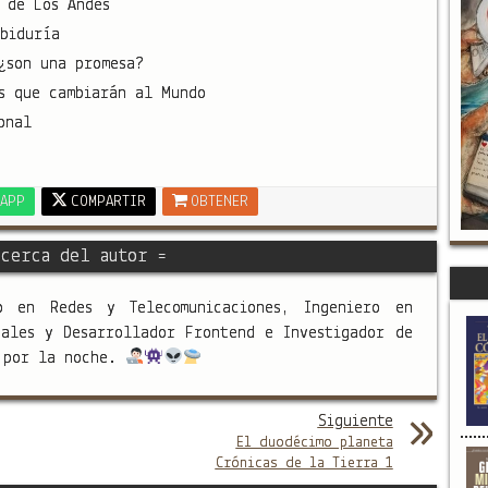
 de Los Andes
biduría
¿son una promesa?
s que cambiarán al Mundo
onal
APP
COMPARTIR
OBTENER
cerca del autor =
o en Redes y Telecomunicaciones, Ingeniero en
nales y Desarrollador Frontend e Investigador de
s por la noche.
Siguiente
El duodécimo planeta
Crónicas de la Tierra 1