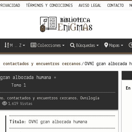
PRIVACIDAD
TÉRMINOS Y CONDICIONES
AVISO LEGAL
CONTACTO
N
M … Z
Colecciones
Búsquedas
Mapas
, contactados y encuentros cercanos
OVNI gran alborada h
/
gran alborada humana =
Tomo 1
En
mo, contactados y encuentros cercanos
,
Ovnilogía
1,619 Vistas
Título:
OVNI gran alborada humana