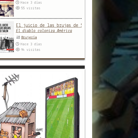
Hace 3 días
55
visitas
El juicio de las brujas de Salem
El diablo coloniza América
Brujería
Hace 3 días
94
visitas