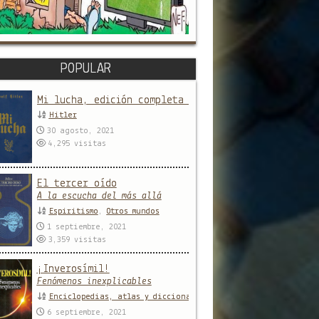
POPULAR
Mi lucha, edición completa y sin censura
Hitler
30 agosto, 2021
4,295
visitas
El tercer oído
A la escucha del más allá
Espiritismo
,
Otros mundos
1 septiembre, 2021
3,359
visitas
¡Inverosímil!
Fenómenos inexplicables
Enciclopedias, atlas y diccionarios
,
Enigmas y misterios
,
R
6 septiembre, 2021