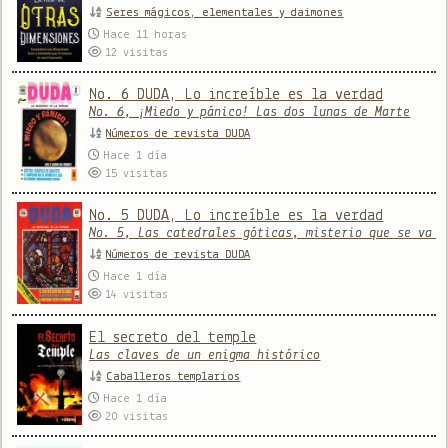
Seres mágicos, elementales y daimones
Hace 11 horas
12
visitas
No. 6 DUDA, Lo increíble es la verdad
No. 6, ¡Miedo y pánico! Las dos lunas de Marte
Números de revista DUDA
Hace 1 día
15
visitas
No. 5 DUDA, Lo increíble es la verdad
No. 5, Las catedrales góticas, misterio que se va a
Números de revista DUDA
Hace 1 día
14
visitas
El secreto del temple
Las claves de un enigma histórico
Caballeros templarios
Hace 1 día
20
visitas