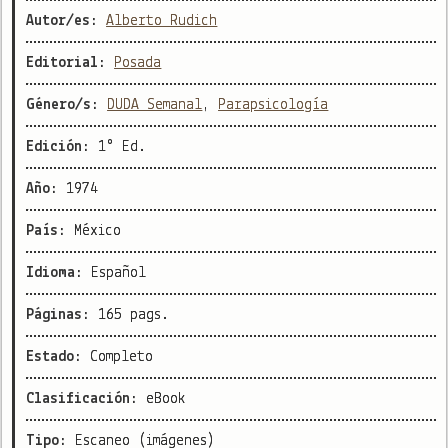
Autor/es:
Alberto Rudich
Editorial:
Posada
Género/s:
DUDA Semanal
,
Parapsicología
Edición:
1° Ed.
Año:
1974
País:
México
Idioma:
Español
Páginas:
165 pags.
Estado:
Completo
Clasificación:
eBook
Tipo:
Escaneo (imágenes)