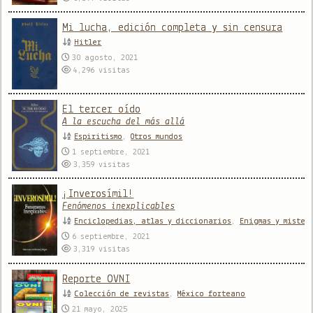
Mi lucha, edición completa y sin censura
Hitler
30 agosto, 2021
4,296
visitas
El tercer oído
A la escucha del más allá
Espiritismo
,
Otros mundos
1 septiembre, 2021
3,359
visitas
¡Inverosímil!
Fenómenos inexplicables
Enciclopedias, atlas y diccionarios
,
Enigmas y mister
6 septiembre, 2021
3,319
visitas
Reporte OVNI
Colección de revistas
,
México forteano
21 mayo, 2025