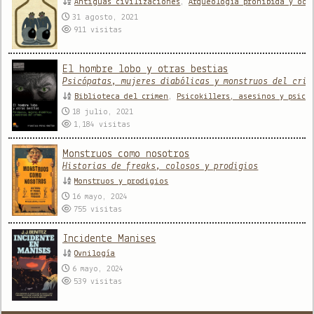
Antiguas civilizaciones
,
Arqueología prohibida y oop
31 agosto, 2021
911
visitas
El hombre lobo y otras bestias
Psicópatas, mujeres diabólicas y monstruos del crim
Biblioteca del crimen
,
Psicokillers, asesinos y psicó
18 julio, 2021
1,184
visitas
Monstruos como nosotros
Historias de freaks, colosos y prodigios
Monstruos y prodigios
16 mayo, 2024
755
visitas
Incidente Manises
Ovnilogía
6 mayo, 2024
539
visitas