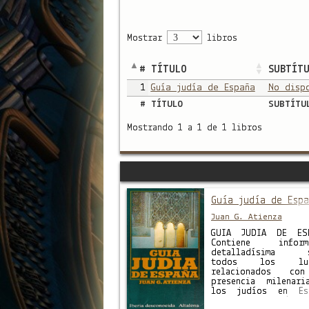
Mostrar
libros
#
TÍTULO
SUBTÍT
1
Guía judía de España
No disp
#
TÍTULO
SUBTÍTU
Mostrando 1 a 1 de 1 libros
Guía judía de Espa
Juan G. Atienza
GUÍA JUDÍA DE ES
Contiene informa
detalladísima s
todos los lug
relacionados co
presencia milenar
los judíos en Es
Ofrece, además,