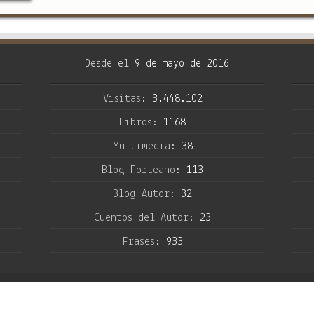
eseña
díos
pas,
s y
s del
ENZA.
ro de
Desde el
9 de mayo de 2016
 cine
dioso
Visitas:
3.448.102
Libros:
1168
Multimedia:
38
Blog Forteano:
113
Blog Autor:
32
Cuentos del Autor:
23
Frases:
933
Sitio Web en
Wor