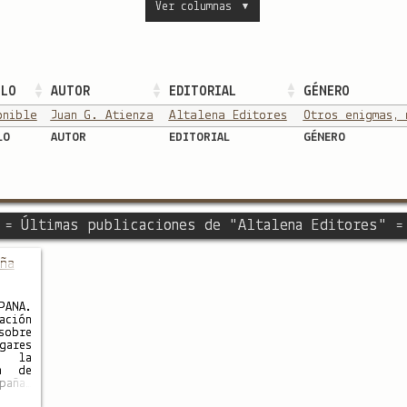
Ver columnas
▼
ULO
AUTOR
EDITORIAL
GÉNERO
onible
Juan G. Atienza
Altalena Editores
Otros enigmas, 
LO
AUTOR
EDITORIAL
GÉNERO
= Últimas publicaciones de "Altalena Editores" =
ña
PAÑA.
ción
obre
ares
n la
ia de
paña:
 una