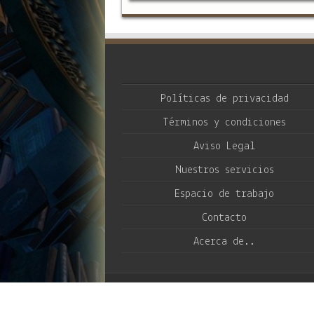
cronología, una r
biográfica de ju
notables, ma
itinerario
fotografías inédita
autor. JUAN G. ATI
Autor de gran núme
libros y guiones de
y televisión, estu
de …
Políticas de privacidad
Términos y condiciones
Aviso Legal
Nuestros servicios
Espacio de trabajo
Contacto
Acerca de..
© Copyright 2026, Hecho en México