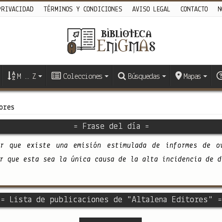
PRIVACIDAD
TÉRMINOS Y CONDICIONES
AVISO LEGAL
CONTACTO
N
M … Z
Colecciones
Búsquedas
Mapas
ores
= Frase del día =
ar que existe una emisión estimulada de informes de o
r que esta sea la única causa de la alta incidencia de d
= Lista de publicaciones de "Altalena Editores" =