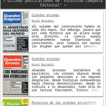
= Últimas publicaciones de "Edivision Compañía
Editorial" =
Grandes enigmas
Nigel Blundell
«El volumen del conocimiento humano es
cada día mayor. Sin embargo, parece que
por cada misterio que se aclara surge
otro distinto. La ciencia supera
constantemente nuevas fronteras del
conocimiento, pero todavía son muchos
los enigmas que quedan por resolver.»
Los crímenes no aclarados, los misterios
del espacio exterior, las extrañas
historias ocurridas en solitarios …
Grandes errores
Nigel Blundell
«Grandes errores» restablece el
equilibrio. Los errores abarcan desde
los pequeños descuidos a las mayores
desgracias, desde historias conmovedoras
hasta chascos desternillantes, desde lo
ridículo a lo devastador, todo ello en
una lectura fascinante. Errores como…
¡Los marcianos han aterrizado! El
programa radiofónico de Orson Welles que
hizo cundir el pánico en América. El
Misterios de los grandes encuentros
Paraíso …