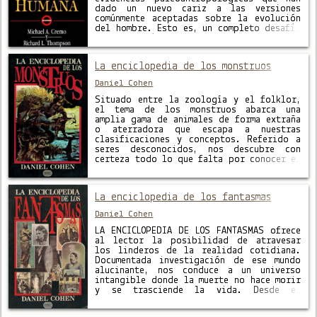
dado un nuevo cariz a las versiones
comúnmente aceptadas sobre la evolución
del hombre. Esto es, un completo desafío
a las teorías vigentes sobre este tema
desde la obra magistral de …
La enciclopedia de los monstruos
Daniel Cohen
Situado entre la zoología y el folklor,
el tema de los monstruos abarca una
amplia gama de animales de forma extraña
o aterradora que escapa a nuestras
clasificaciones y conceptos. Referido a
seres desconocidos, nos descubre con
certeza todo lo que falta por conocer en
el universo infinito de la ciencia.
Basada en relatos orales …
La enciclopedia de los fantasmas
Daniel Cohen
LA ENCICLOPEDIA DE LOS FANTASMAS ofrece
al lector la posibilidad de atravesar
los linderos de la realidad cotidiana.
Documentada investigación de ese mundo
alucinante, nos conduce a un universo
intangible donde la muerte no hace morir
y se trasciende la vida. Desde el
tradicional fantasma de los lamentos y
las cadenas que aparece con Antenodoro …