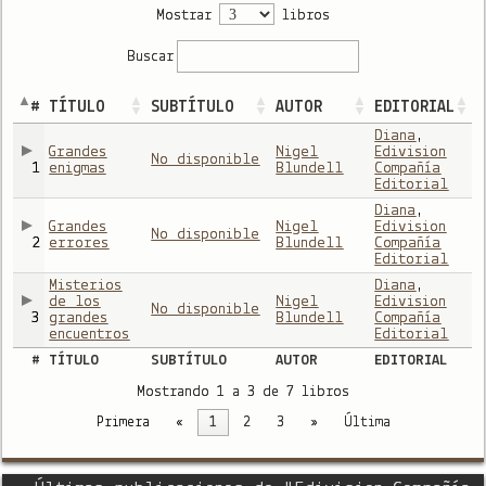
Mostrar
libros
Buscar
#
TÍTULO
SUBTÍTULO
AUTOR
EDITORIAL
Diana
,
Grandes
Nigel
Edivision
No disponible
1
enigmas
Blundell
Compañía
Editorial
Diana
,
Grandes
Nigel
Edivision
No disponible
2
errores
Blundell
Compañía
Editorial
Misterios
Diana
,
de los
Nigel
Edivision
No disponible
3
grandes
Blundell
Compañía
encuentros
Editorial
#
TÍTULO
SUBTÍTULO
AUTOR
EDITORIAL
Mostrando 1 a 3 de 7 libros
Primera
«
1
2
3
»
Última