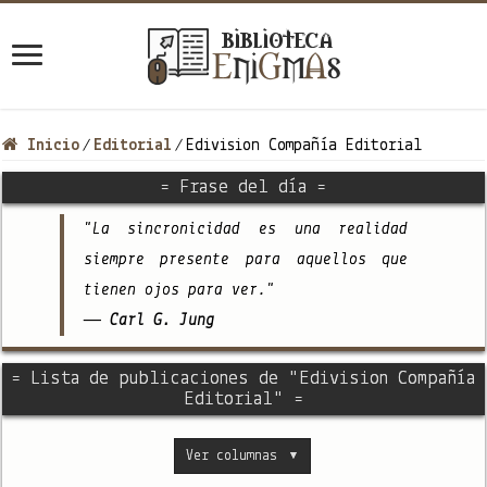
Inicio
Editorial
Edivision Compañía Editorial
/
/
= Frase del día =
"La sincronicidad es una realidad
siempre presente para aquellos que
tienen ojos para ver."
— Carl G. Jung
= Lista de publicaciones de "Edivision Compañía
Editorial" =
Ver columnas
▼