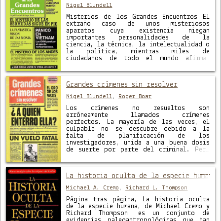
Nigel Blundell
Misterios de los Grandes Encuentros El
extraño caso de unos misteriosos
aparatos cuya existencia niegan
importantes personalidades de la
ciencia, la técnica, la intelectualidad o
la política, mientras miles de
ciudadanos de todo el mundo afirman
haberlos visto e incluso aportan pruebas
de su realidad. Ingenios auténticos o
imaginarios, los OVNI y sus tripulantes
Grandes crímenes sin resolver
han …
Nigel Blundell
,
Roger Boar
Los crímenes no resueltos son
erróneamente llamados crímenes
perfectos. La mayoría de las veces, el
culpable no se descubre debido a la
falta de planificación de los
investigadores, unida a una buena dosis
de suerte por parte del criminal. Pero
en realidad, el verdadero crimen
perfecto es el que ni siquiera se
reconoce como crimen. …
La historia oculta de la especie humana
Michael A. Cremo
,
Richard L. Thompson
Página tras página, La historia oculta
de la especie humana, de Michael Cremo y
Richard Thompson, es un conjunto de
evidencias paleoantropológicas que han