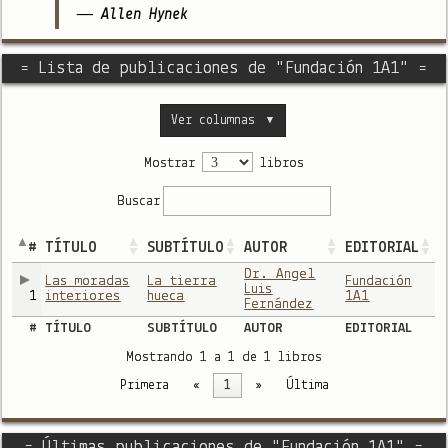
— Allen Hynek
= Lista de publicaciones de "Fundación 1A1" =
Ver columnas
▼
Mostrar
libros
Buscar
#
TÍTULO
SUBTÍTULO
AUTOR
EDITORIAL
Dr. Angel
Las moradas
La tierra
Fundación
Luis
1
interiores
hueca
1A1
Fernández
#
TÍTULO
SUBTÍTULO
AUTOR
EDITORIAL
Mostrando 1 a 1 de 1 libros
Primera
«
1
»
Última
= Últimas publicaciones de "Fundación 1A1" =