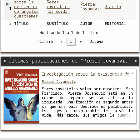
sobre la
Seres
Pierre
existencia
invisibles
J'ai lu
1
Jovanovic
de ángeles
nos cuidan
guardianes
#
TÍTULO
SUBTÍTULO
AUTOR
EDITORIAL
Mostrando 1 a 1 de 1 libros
Primera
«
1
»
Última
= Últimas publicaciones de "Pierre Jovanovic" =
Investigación sobre la existencia de áng
Pierre Jovanovic
Seres invisibles velan por nosotros. San
Francisco. Pierre Jovanovic está en un
coche, de repente se lanza hacia la
izquierda, una fracción de segundo antes
de que una bala destroce el parabrisas.
Este gesto inexplicable le salvó la
vida. Más tarde, sus amigos le cuentan
historias similares: periodistas
salvados milagrosamente de la muerte, el
tiempo …