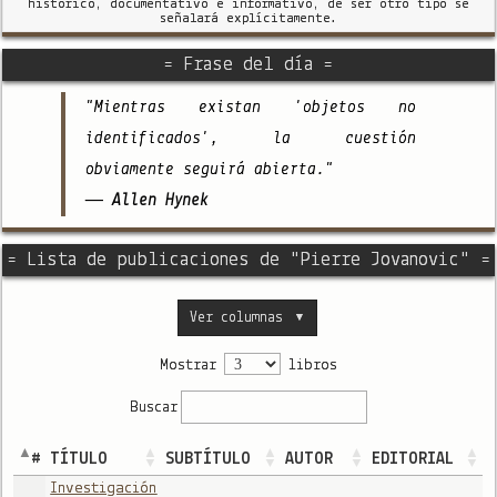
histórico, documentativo e informativo, de ser otro tipo se
señalará explícitamente.
= Frase del día =
"Mientras existan 'objetos no
identificados', la cuestión
obviamente seguirá abierta."
— Allen Hynek
= Lista de publicaciones de "Pierre Jovanovic" =
Ver columnas
▼
Mostrar
libros
Buscar
#
TÍTULO
SUBTÍTULO
AUTOR
EDITORIAL
Investigación