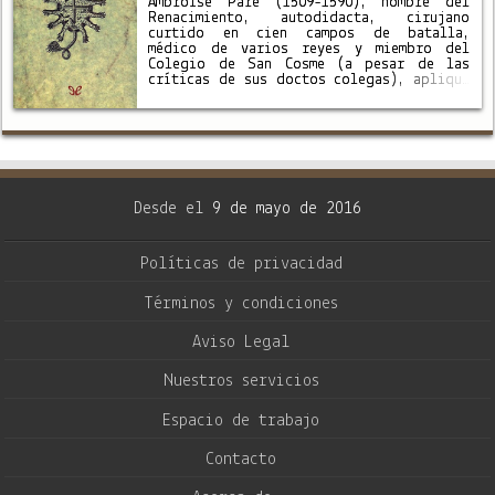
Ambroise Paré (1509-1590), hombre del
Renacimiento, autodidacta, cirujano
curtido en cien campos de batalla,
médico de varios reyes y miembro del
Colegio de San Cosme (a pesar de las
críticas de sus doctos colegas), aplique
su a veces ingenua curiosidad a un campo
que no es el suyo …
Desde el
9 de mayo de 2016
Políticas de privacidad
Términos y condiciones
Aviso Legal
Nuestros servicios
Espacio de trabajo
Contacto