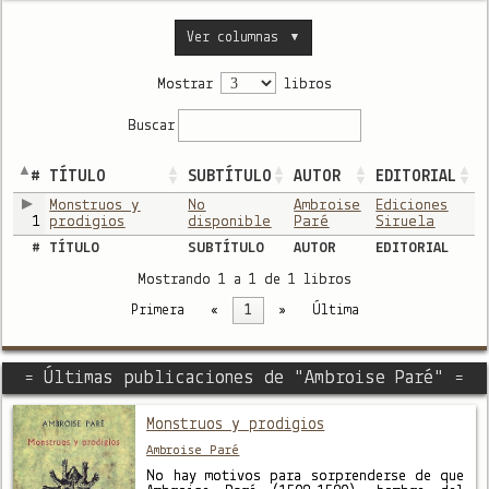
Ver columnas
▼
Mostrar
libros
Buscar
#
TÍTULO
SUBTÍTULO
AUTOR
EDITORIAL
Monstruos y
No
Ambroise
Ediciones
1
prodigios
disponible
Paré
Siruela
#
TÍTULO
SUBTÍTULO
AUTOR
EDITORIAL
Mostrando 1 a 1 de 1 libros
Primera
«
1
»
Última
= Últimas publicaciones de "Ambroise Paré" =
Monstruos y prodigios
Ambroise Paré
No hay motivos para sorprenderse de que