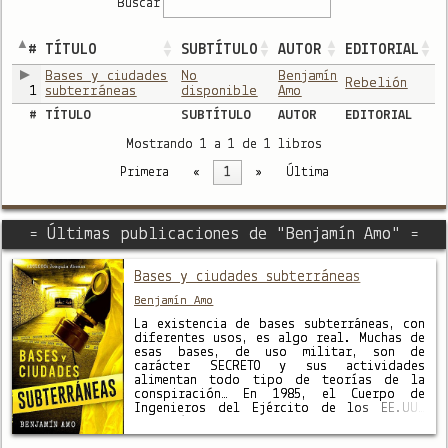
Buscar
#
TÍTULO
SUBTÍTULO
AUTOR
EDITORIAL
Bases y ciudades
No
Benjamín
Rebelión
1
subterráneas
disponible
Amo
#
TÍTULO
SUBTÍTULO
AUTOR
EDITORIAL
Mostrando 1 a 1 de 1 libros
Primera
«
1
»
Última
= Últimas publicaciones de "Benjamín Amo" =
Bases y ciudades subterráneas
Benjamín Amo
La existencia de bases subterráneas, con
diferentes usos, es algo real. Muchas de
esas bases, de uso militar, son de
carácter SECRETO y sus actividades
alimentan todo tipo de teorías de la
conspiración… En 1985, el Cuerpo de
Ingenieros del Ejército de los EE.UU.
publicó un informe titulado Estudio
sobre Métodos de construcción para su …