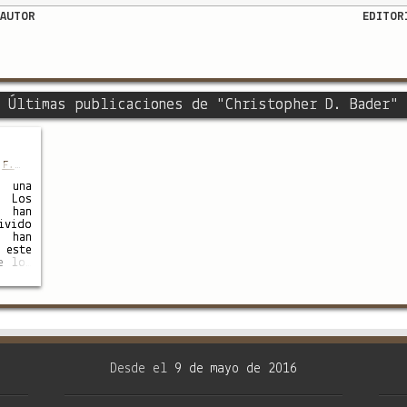
AUTOR
EDITOR
= Últimas publicaciones de "Christopher D. Bader" 
,
F.
h O.
 una
Los
han
ivido
 han
este
e los
ncias
 Han
es de
ido a
vnis,
erias
 han
icos,
Desde el
9 de mayo de 2016
do a