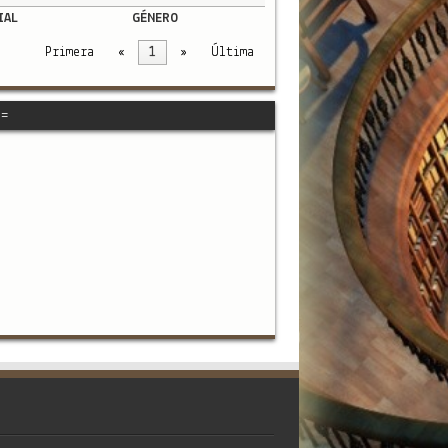
IAL
GÉNERO
Primera
«
1
»
Última
=