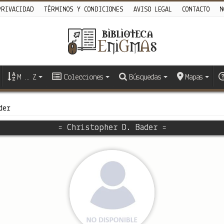
PRIVACIDAD
TÉRMINOS Y CONDICIONES
AVISO LEGAL
CONTACTO
N
M … Z
Colecciones
Búsquedas
Mapas
der
= Christopher D. Bader =