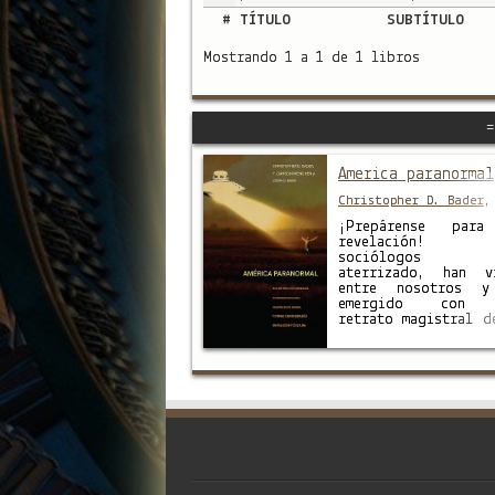
#
TÍTULO
SUBTÍTULO
Mostrando 1 a 1 de 1 libros
America paranormal
Christopher D. Bader
Carson Mencken
,
Josep
¡Prepárense para
Baker
revelación! 
sociólogos 
aterrizado, han v
entre nosotros y
emergido con 
retrato magistral d
creyentes y las cree
paranormales.
encuestado a mil
personas, han asist
convenciones de o
han frecuentado f
de la Nueva Era,
visitado a psíqu
han acompaña
cazadores de Pie …