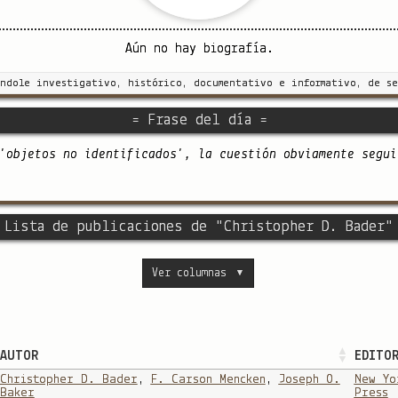
Aún no hay biografía.
índole investigativo, histórico, documentativo e informativo, de se
= Frase del día =
'objetos no identificados', la cuestión obviamente segui
 Lista de publicaciones de "Christopher D. Bader"
Ver columnas
▼
AUTOR
EDITOR
Christopher D. Bader
,
F. Carson Mencken
,
Joseph O.
New Yo
Baker
Press