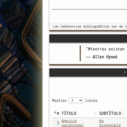
Las referencias bibliográficas son de 
"Mientras existan 
— Allen Hynek
=
Mostrar
libros
#
TÍTULO
SUBTÍTULO
America
No
1
paranormal
disponible