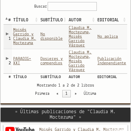
Buscar
#
TÍTULO
SUBTÍTULO
AUTOR
EDITORIAL
Claudia M.
Moisés
Moctezuma
,
Garrido y
No
Moisés
No aplica
1
Claudia M.
disponible
Garrido
Moctezuma
Vázquez
Claudia M.
Moctezuma
,
PARADIG+
Dosieres y
Publicación
Moisés
2
XXI
compendios
Independiente
Garrido
Vázquez
#
TÍTULO
SUBTÍTULO
AUTOR
EDITORIAL
Mostrando 1 a 2 de 2 libros
Primera
«
1
»
Última
= Últimas publicaciones de "Claudia M.
Moctezuma" =
Moisés Garrido y Claudia M. Moctezuma