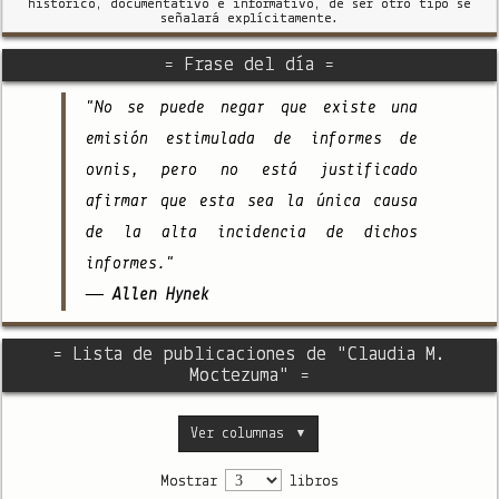
histórico, documentativo e informativo, de ser otro tipo se
señalará explícitamente.
= Frase del día =
"No se puede negar que existe una
emisión estimulada de informes de
ovnis, pero no está justificado
afirmar que esta sea la única causa
de la alta incidencia de dichos
informes."
— Allen Hynek
= Lista de publicaciones de "Claudia M.
Moctezuma" =
Ver columnas
▼
Mostrar
libros