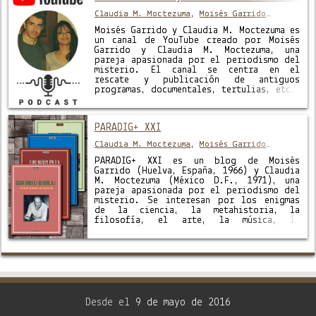
Claudia M. Moctezuma
,
Moisés Garrido
Vázquez
Moisés Garrido y Claudia M. Moctezuma es
un canal de YouTube creado por Moisés
Garrido y Claudia M. Moctezuma, una
pareja apasionada por el periodismo del
misterio. El canal se centra en el
rescate y publicación de antiguos
programas, documentales, tertulias, etc.,
principalmente transmitidos en la
televisión española (TVE), como: Más
Allá, Informe Semanal, El …
PARADIG+ XXI
Claudia M. Moctezuma
,
Moisés Garrido
Vázquez
PARADIG+ XXI es un blog de Moisés
Garrido (Huelva, España, 1966) y Claudia
M. Moctezuma (México D.F., 1971), una
pareja apasionada por el periodismo del
misterio. Se interesan por los enigmas
de la ciencia, la metahistoria, la
filosofía, el arte, la música, la
fotografía y todos aquellos temas que
suscitan interés cultural. En su blog, …
Desde el
9 de mayo de 2016