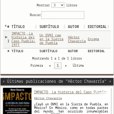
Mostrar
libros
Buscar
#
TÍTULO
SUBTÍTULO
AUTOR
EDITORIAL
IMPACTO, La
Un OVNI cae
historia del
Héctor
en la Sierra
Enigma
1
Caso Puebla:
Chavarría
de Puebla
1977
#
TÍTULO
SUBTÍTULO
AUTOR
EDITORIAL
Mostrando 1 a 1 de 1 libros
Primera
«
1
»
Última
= Últimas publicaciones de "Héctor Chavarría" =
IMPACTO, La historia del Caso Puebla: 1
Héctor Chavarría
¿Cayó un OVNI en la Sierra de Puebla, en
México? En México, como en todas partes
del mundo, han ocurrido innumerables