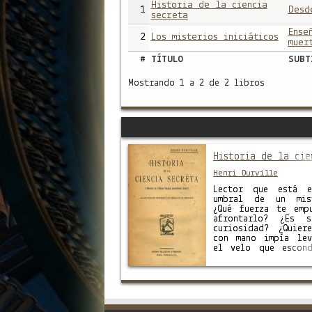
Historia de la ciencia
1
Desd
secreta
Ense
2
Los misterios iniciáticos
muer
#
TÍTULO
SUBT
Mostrando 1 a 2 de 2 libros
Historia de la cie
Henri Durville
Lector que está 
umbral de un mis
¿Qué fuerza te emp
afrontarlo? ¿Es s
curiosidad? ¿Quier
con mano impía lev
el velo que escon
que solamente p
revelar gran
estudios? Si este 
propósito, retír
este libro que n
para ti; es una ob