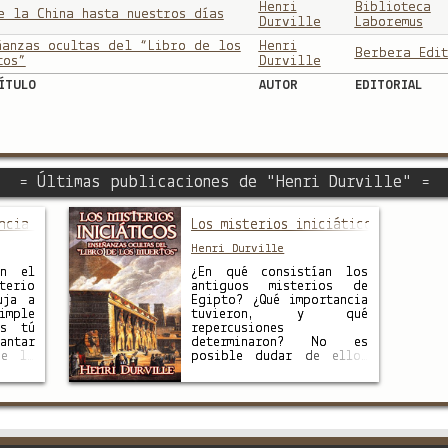
Henri
Biblioteca
e la China hasta nuestros días
Durville
Laboremus
ñanzas ocultas del “Libro de los
Henri
Berbera Edit
tos”
Durville
ÍTULO
AUTOR
EDITORIAL
= Últimas publicaciones de "Henri Durville" =
ncia secreta
Los misterios iniciáticos
Henri Durville
en el
¿En qué consistían los
terio
antiguos misterios de
uja a
Egipto? ¿Qué importancia
imple
tuvieron, y qué
es tú
repercusiones
antar
determinaron? No es
de lo
posible dudar de ellos
uede
ni de su enorme
des
significación. La
es tu
sabiduría de Egipto
ate,
impera en todas las
o es
demás iniciaciones
ra de
mediterráneas. En sus