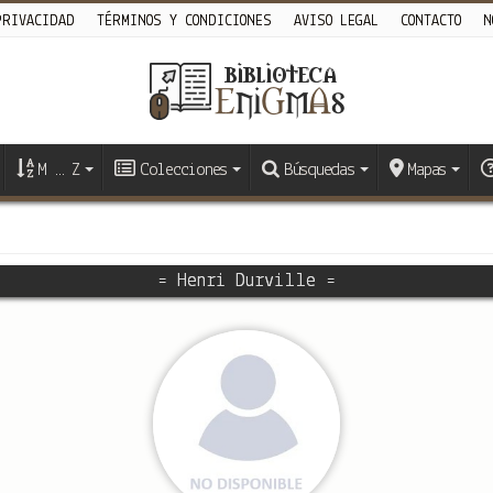
PRIVACIDAD
TÉRMINOS Y CONDICIONES
AVISO LEGAL
CONTACTO
N
M … Z
Colecciones
Búsquedas
Mapas
= Henri Durville =