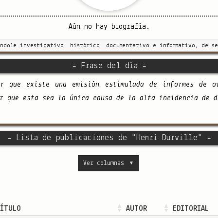
Aún no hay biografía.
índole investigativo, histórico, documentativo e informativo, de se
= Frase del día =
ar que existe una emisión estimulada de informes de o
r que esta sea la única causa de la alta incidencia de d
= Lista de publicaciones de "Henri Durville" =
Ver columnas
▼
ÍTULO
AUTOR
EDITORIAL