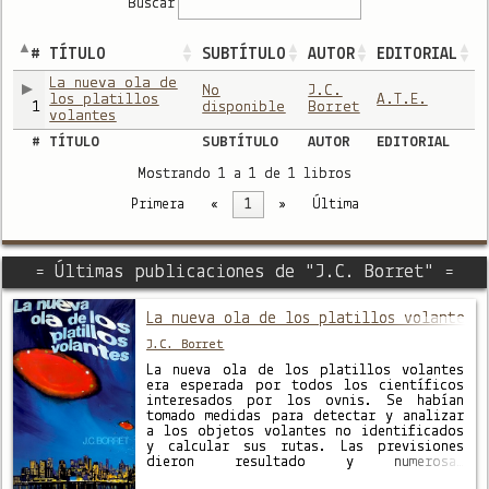
Buscar
#
TÍTULO
SUBTÍTULO
AUTOR
EDITORIAL
La nueva ola de
No
J.C.
los platillos
A.T.E.
1
disponible
Borret
volantes
#
TÍTULO
SUBTÍTULO
AUTOR
EDITORIAL
Mostrando 1 a 1 de 1 libros
Primera
«
1
»
Última
= Últimas publicaciones de "J.C. Borret" =
La nueva ola de los platillos volantes
J.C. Borret
La nueva ola de los platillos volantes
era esperada por todos los científicos
interesados por los ovnis. Se habían
tomado medidas para detectar y analizar
a los objetos volantes no identificados
y calcular sus rutas. Las previsiones
dieron resultado y numerosas
observaciones pudieron ser estudiadas.