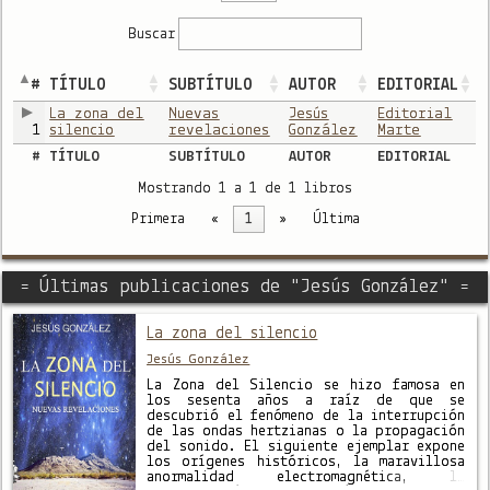
Buscar
#
TÍTULO
SUBTÍTULO
AUTOR
EDITORIAL
La zona del
Nuevas
Jesús
Editorial
1
silencio
revelaciones
González
Marte
#
TÍTULO
SUBTÍTULO
AUTOR
EDITORIAL
Mostrando 1 a 1 de 1 libros
Primera
«
1
»
Última
= Últimas publicaciones de "Jesús González" =
La zona del silencio
Jesús González
La Zona del Silencio se hizo famosa en
los sesenta años a raíz de que se
descubrió el fenómeno de la interrupción
de las ondas hertzianas o la propagación
del sonido. El siguiente ejemplar expone
los orígenes históricos, la maravillosa
anormalidad electromagnética, la