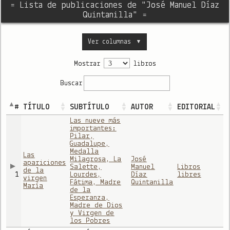
= Lista de publicaciones de "José Manuel Díaz
Quintanilla" =
Ver columnas
▼
Mostrar
libros
Buscar
#
TÍTULO
SUBTÍTULO
AUTOR
EDITORIAL
Las nueve más
importantes:
Pilar,
Guadalupe,
Medalla
Las
Milagrosa, La
José
apariciones
Salette,
Manuel
Libros
de la
1
Lourdes,
Díaz
libres
virgen
Fátima, Madre
Quintanilla
María
de la
Esperanza,
Madre de Dios
y Virgen de
los Pobres