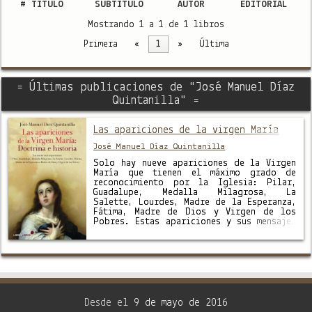
#
TÍTULO
SUBTÍTULO
AUTOR
EDITORIAL
Mostrando 1 a 1 de 1 libros
Primera
«
1
»
Última
= Últimas publicaciones de "José Manuel Díaz
Quintanilla" =
Las apariciones de la virgen María
José Manuel Díaz Quintanilla
Solo hay nueve apariciones de la Virgen
María que tienen el máximo grado de
reconocimiento por la Iglesia: Pilar,
Guadalupe, Medalla Milagrosa, La
Salette, Lourdes, Madre de la Esperanza,
Fátima, Madre de Dios y Virgen de los
Pobres. Estas apariciones y sus mensajes
constituyen una catequesis de la Madre
de Dios a los videntes y, …
Desde el
9 de mayo de 2016