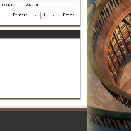
DITORIAL
GÉNERO
Primera
«
1
»
Última
" =