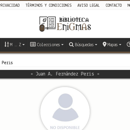
PRIVACIDAD
TÉRMINOS Y CONDICIONES
AVISO LEGAL
CONTACTO
N
M … Z
Colecciones
Búsquedas
Mapas
 Peris
= Juan A. Fernández Peris =