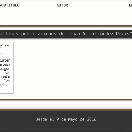
SUBTÍTULO
AUTOR
E
Últimas publicaciones de "Juan A. Fernández Peris
s encuentros cercanos con OVNIS
is
,
r
isten
ntes?
lgún
 tras
punto
 las
edios
an de
 Los
pedia
tros
s nos
 obra
pleta
Desde el
9 de mayo de 2016
nante
ente,