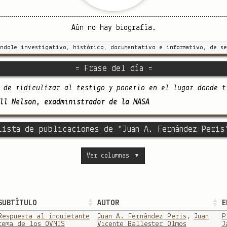
Aún no hay biografía.
índole investigativo, histórico, documentativo e informativo, de se
= Frase del día =
 de ridiculizar al testigo y ponerlo en el lugar donde t
ll Nelson, exadministrador de la NASA
Lista de publicaciones de "Juan A. Fernández Peris
Ver columnas
▼
SUBTÍTULO
AUTOR
E
Respuesta al inquietante
Juan A. Fernández Peris
,
Juan
P
tema de los OVNIS
Vicente Ballester Olmos
J