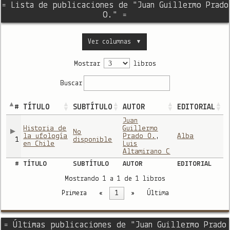
= Lista de publicaciones de "Juan Guillermo Prado
O." =
Ver columnas
▼
Mostrar
libros
Buscar
#
TÍTULO
SUBTÍTULO
AUTOR
EDITORIAL
Juan
Historia de
Guillermo
No
la ufología
Prado O.
,
Alba
1
disponible
en Chile
Luis
Altamirano C
#
TÍTULO
SUBTÍTULO
AUTOR
EDITORIAL
Mostrando 1 a 1 de 1 libros
Primera
«
1
»
Última
= Últimas publicaciones de "Juan Guillermo Prado