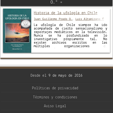
O." =
Historia de la ufología en Chile
Juan Guillermo Prado O.
,
Luis Altamirano C
La ufología de Chile siempre ha ido
acompañada de cierto sensacionalismo y
reportajes mediáticos en la televisión.
Nunca se ha profundizado en lo
investigativo propiamente tal. No
existen archivos escritos en las
múltiples organizaciones de
investigación que se han dedicado al
tema durante los últimos 45 años, salvo
excepciones que salvan la regla se
libran …
Desde el
9 de mayo de 2016
Políticas de privacidad
Términos y condiciones
Aviso Legal