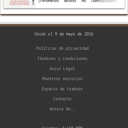
(Fenómenos Aéreos No Identificados),
tanto en instalaciones militares
sensibles como en el espacio aéreo. Para
cumplir su misión, Elizondo …
Desde el
9 de mayo de 2016
Políticas de privacidad
Términos y condiciones
Aviso Legal
Nuestros servicios
Espacio de trabajo
Contacto
Acerca de..