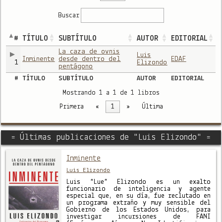
Buscar
#
TÍTULO
SUBTÍTULO
AUTOR
EDITORIAL
La caza de ovnis
Luis
Inminente
desde dentro del
EDAF
1
Elizondo
pentágono
#
TÍTULO
SUBTÍTULO
AUTOR
EDITORIAL
Mostrando 1 a 1 de 1 libros
Primera
«
1
»
Última
= Últimas publicaciones de "Luis Elizondo" =
Inminente
Luis Elizondo
Luis “Lue” Elizondo es un exalto
funcionario de inteligencia y agente
especial que, en su día, fue reclutado en
un programa extraño y muy sensible del
Gobierno de los Estados Unidos, para
investigar incursiones de FANI