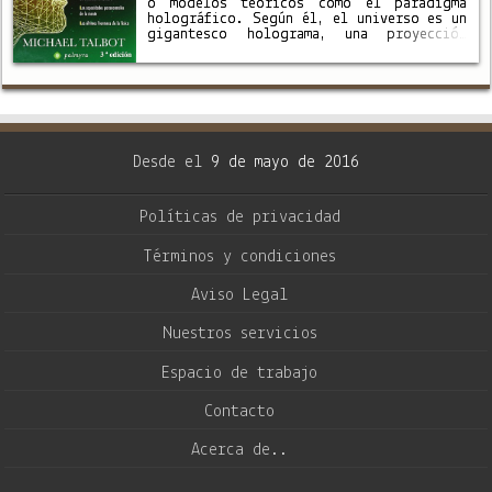
o modelos teóricos como el paradigma
holográfico. Según él, el universo es un
gigantesco holograma, una proyección
tridimensional que nuestra mente se
encarga de recrear, y la realidad
tangible de nuestras vidas …
Desde el
9 de mayo de 2016
Políticas de privacidad
Términos y condiciones
Aviso Legal
Nuestros servicios
Espacio de trabajo
Contacto
Acerca de..