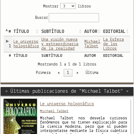
Mostrar
libros
Buscar
#
TÍTULO
SUBTÍTULO
AUTOR
EDITORIAL
Una visión nueva
La Esfera
Le universo
Michael
y extraordinaria
de los
1
holográfico
Talbot
de la realidad
Libros
#
TÍTULO
SUBTÍTULO
AUTOR
EDITORIAL
Mostrando 1 a 1 de 1 libros
Primera
«
1
»
Última
= Últimas publicaciones de "Michael Talbot" =
Le universo holográfico
Michael Talbot
Michael Talbot nos desvela curiosos
fenómenos que no tienen explicación para
la ciencia moderna, pero que sí pueden
interpretarse mediante la física cuántica