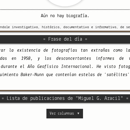
Aún no hay biografía.
índole investigativo, histórico, documentativo e informativo, de se
= Frase del día =
erar la existencia de fotografías tan extrañas como l
madas en 1958, y los desconcertantes informes de 
 durante el Año Geofísico Internacional. He visto foto
uimiento Baker-Nunn que contenían estelas de 'satélites'
= Lista de publicaciones de "Miguel G. Aracil" =
Ver columnas
▼