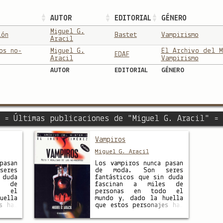
AUTOR
EDITORIAL
GÉNERO
Miguel G.
ión
Bastet
Vampirismo
Aracil
os no-
Miguel G.
El Archivo del M
EDAF
Aracil
Vampirismo
AUTOR
EDITORIAL
GÉNERO
= Últimas publicaciones de "Miguel G. Aracil" =
Vampiros
Miguel G. Aracil
pasan
Los vampiros nunca pasan
eres
de moda. Son seres
 duda
fantásticos que sin duda
s de
fascinan a miles de
o el
personas en todo el
uella
mundo y, dado la huella
s han
que estos personajes han
e los
dejado a lo largo de los
ue la
siglos, merecen que la