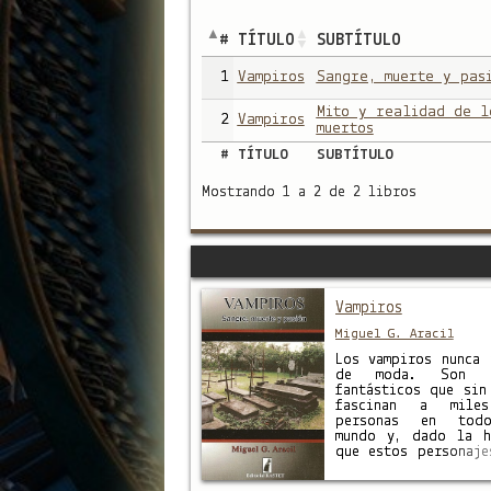
#
TÍTULO
SUBTÍTULO
1
Vampiros
Sangre, muerte y pas
Mito y realidad de l
2
Vampiros
muertos
#
TÍTULO
SUBTÍTULO
Mostrando 1 a 2 de 2 libros
Vampiros
Miguel G. Aracil
Los vampiros nunca 
de moda. Son s
fantásticos que sin
fascinan a mile
personas en tod
mundo y, dado la h
que estos personaje
dejado a lo largo d
siglos, merecen q