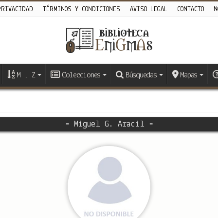
PRIVACIDAD
TÉRMINOS Y CONDICIONES
AVISO LEGAL
CONTACTO
N
M … Z
Colecciones
Búsquedas
Mapas
= Miguel G. Aracil =