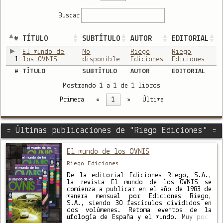
Buscar
#
TÍTULO
SUBTÍTULO
AUTOR
EDITORIAL
El mundo de
No
Riego
Riego
1
los OVNIS
disponible
Ediciones
Ediciones
#
TÍTULO
SUBTÍTULO
AUTOR
EDITORIAL
Mostrando 1 a 1 de 1 libros
Primera
«
1
»
Última
= Últimas publicaciones de "Riego Ediciones" =
El mundo de los OVNIS
Riego Ediciones
De la editorial Ediciones Riego, S.A.,
la revista El mundo de los OVNIS se
comienza a publicar en el año de 1983 de
manera mensual por Ediciones Riego,
S.A., siendo 30 fascículos divididos en
dos volúmenes. Retoma eventos de la
ufología de España y el mundo. Muy poca