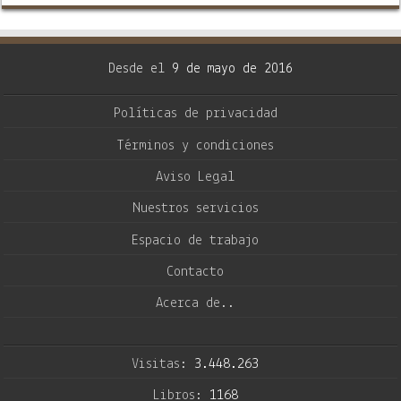
Experiment: Project Invisibility” de
Charles Berlitz y William L. Moore …
Desde el
9 de mayo de 2016
Políticas de privacidad
Términos y condiciones
Aviso Legal
Nuestros servicios
Espacio de trabajo
Contacto
Acerca de..
Visitas:
3.448.263
Libros:
1168