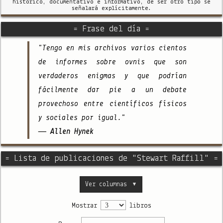
histórico, documentativo e informativo, de ser otro tipo se
señalará explícitamente.
= Frase del día =
"Tengo en mis archivos varios cientos
de informes sobre ovnis que son
verdaderos enigmas y que podrían
fácilmente dar pie a un debate
provechoso entre científicos físicos
y sociales por igual."
— Allen Hynek
= Lista de publicaciones de "Stewart Raffill" =
Ver columnas
▼
Mostrar
libros