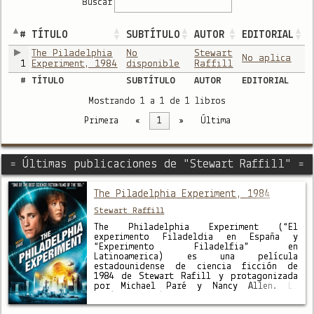
Buscar
#
TÍTULO
SUBTÍTULO
AUTOR
EDITORIAL
The Piladelphia
No
Stewart
No aplica
1
Experiment, 1984
disponible
Raffill
#
TÍTULO
SUBTÍTULO
AUTOR
EDITORIAL
Mostrando 1 a 1 de 1 libros
Primera
«
1
»
Última
= Últimas publicaciones de "Stewart Raffill" =
The Piladelphia Experiment, 1984
Stewart Raffill
The Philadelphia Experiment (“El
experimento Filadeldia en España y
“Experimento Filadelfia” en
Latinoamerica) es una película
estadounidense de ciencia ficción de
1984 de Stewart Rafill y protagonizada
por Michael Paré y Nancy Allen. La
película está basada en la novela de
ciencia ficción The Philadelphia