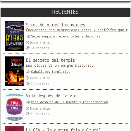
RECIENTES
Seres de otras dimensiones
Encuentros con misteriosos seres y entidades que pr
Seres mágicos, elementales y daimones
Hace 3 días
31
visitas
El secreto del temple
Las claves de un enigma histórico
Caballeros templarios
Hace 4 días
30
visitas
Vida después de la vida
Vida después de la muerte y reencarnación
Hace 6 días
30
visitas
La CIA y la guerra fría cultural