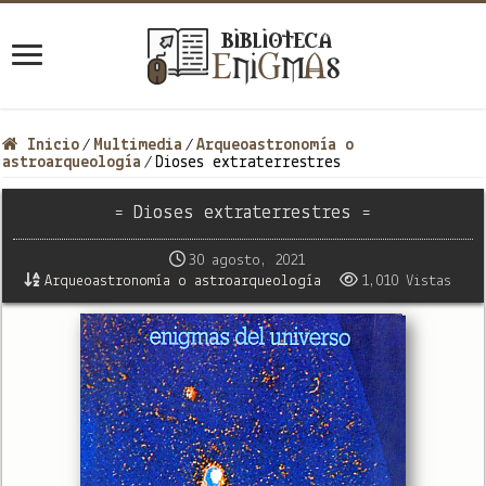
Inicio
Multimedia
Arqueoastronomía o
/
/
astroarqueología
Dioses extraterrestres
/
= Dioses extraterrestres =
30 agosto, 2021
Arqueoastronomía o astroarqueología
1,010 Vistas