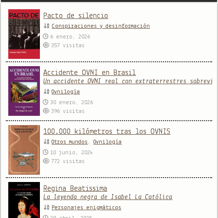
Pacto de silencio
Conspiraciones y desinformación
6 enero, 2026
357
visitas
Accidente OVNI en Brasil
Un accidente OVNI real con extraterrestres sobreviv
Ovnilogía
30 enero, 2026
396
visitas
100.000 kilómetros tras los OVNIS
Otros mundos
,
Ovnilogía
10 junio, 2024
772
visitas
Regina Beatissima
La leyenda negra de Isabel La Católica
Personajes enigmáticos