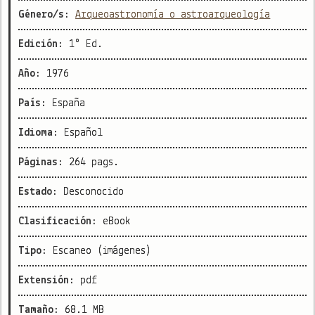
Género/s:
Arqueoastronomía o astroarqueología
Edición:
1° Ed.
Año:
1976
País:
España
Idioma:
Español
Páginas:
264 pags.
Estado:
Desconocido
Clasificación:
eBook
Tipo:
Escaneo (imágenes)
Extensión:
pdf
Tamaño:
68.1 MB