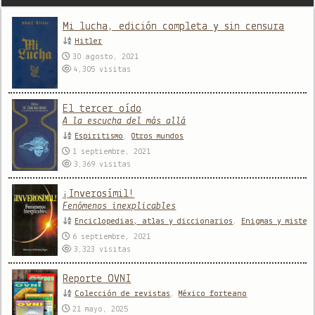
Mi lucha, edición completa y sin censura
Hitler
30 agosto, 2021
4,305
visitas
El tercer oído
A la escucha del más allá
Espiritismo
,
Otros mundos
1 septiembre, 2021
3,369
visitas
¡Inverosímil!
Fenómenos inexplicables
Enciclopedias, atlas y diccionarios
,
Enigmas y mister
6 septiembre, 2021
3,323
visitas
Reporte OVNI
Colección de revistas
,
México forteano
21 mayo, 2025