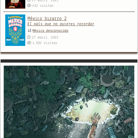
29 abril, 2025
432
visitas
México bizarro 2
El país que no quieres recordar
México desconocido
17 abril, 2023
1,502
visitas