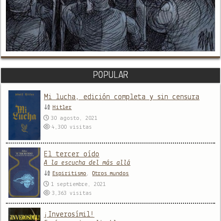
POPULAR
Mi lucha, edición completa y sin censura
Hitler
30 agosto, 2021
4,300
visitas
El tercer oído
A la escucha del más allá
Espiritismo
,
Otros mundos
1 septiembre, 2021
3,363
visitas
¡Inverosímil!