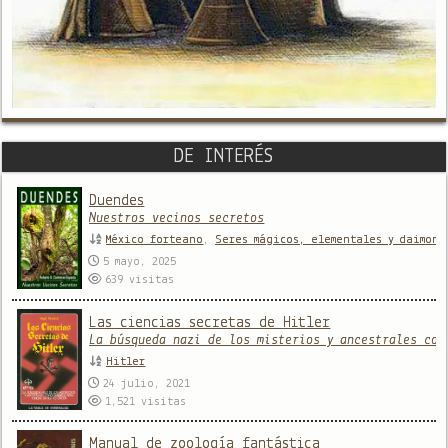
DE INTERÉS
Duendes
Nuestros vecinos secretos
México forteano
,
Seres mágicos, elementales y daimone
5 mayo, 2025
639
visitas
Las ciencias secretas de Hitler
La búsqueda nazi de los misterios y ancestrales con
Hitler
24 julio, 2021
1,521
visitas
Manual de zoología fantástica