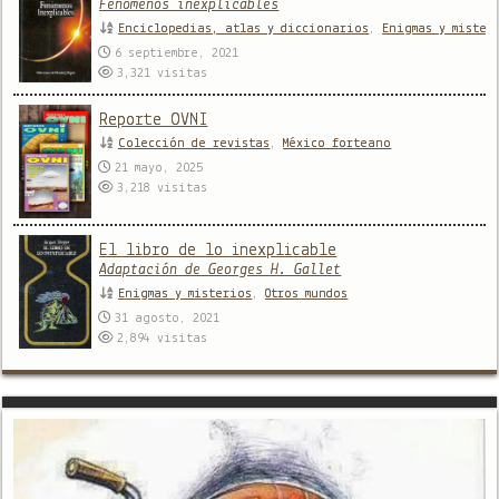
Fenómenos inexplicables
Enciclopedias, atlas y diccionarios
,
Enigmas y mister
6 septiembre, 2021
3,321
visitas
Reporte OVNI
Colección de revistas
,
México forteano
21 mayo, 2025
3,218
visitas
El libro de lo inexplicable
Adaptación de Georges H. Gallet
Enigmas y misterios
,
Otros mundos
31 agosto, 2021
2,894
visitas