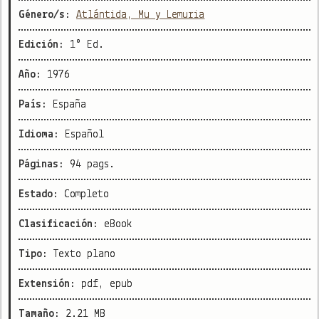
Género/s:
Atlántida, Mu y Lemuria
Edición:
1° Ed.
Año:
1976
País:
España
Idioma:
Español
Páginas:
94 pags.
Estado:
Completo
Clasificación:
eBook
Tipo:
Texto plano
Extensión:
pdf, epub
Tamaño:
2.21 MB