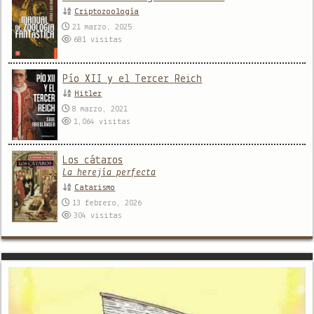
Criptozoología
21 marzo, 2025
681
visitas
Pío XII y el Tercer Reich
Hitler
8 marzo, 2021
1,064
visitas
Los cátaros
La herejía perfecta
Catarismo
13 febrero, 2026
304
visitas