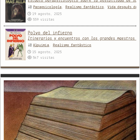
Estudio parapsicológico sobre la posibilidad de sup
Parapsicología
,
Realismo fantástico
,
Vida después de 
19 agosto, 2025
559
visitas
Polvo del infierno
Itinerarios y encuentros con los grandes maestros d
Alquimia
,
Realismo fantástico
15 agosto, 2025
547
visitas