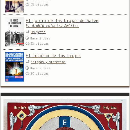
55
visitas
El juicio de las brujas de Salem
El diablo coloniza América
Brujería
Hace 2 días
93
visitas
El retorno de los brujos
Enigmas y misterios
Hace 3 días
20
visitas