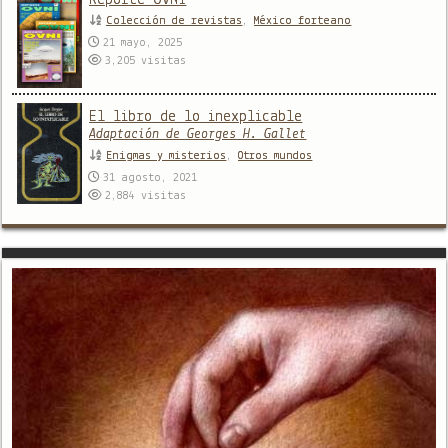
Colección de revistas
,
México forteano
21 mayo, 2025
3,205
visitas
El libro de lo inexplicable
Adaptación de Georges H. Gallet
Enigmas y misterios
,
Otros mundos
31 agosto, 2021
2,884
visitas