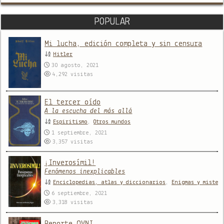
POPULAR
Mi lucha, edición completa y sin censura
Hitler
30 agosto, 2021
4,292
visitas
El tercer oído
A la escucha del más allá
Espiritismo
,
Otros mundos
1 septiembre, 2021
3,357
visitas
¡Inverosímil!
Fenómenos inexplicables
Enciclopedias, atlas y diccionarios
,
Enigmas y mister
6 septiembre, 2021
3,318
visitas
Reporte OVNI