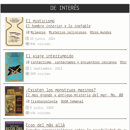
DE INTERÉS
El misticismo
El hombre interior y lo inefable
Milagros
,
Misterios religiosos
,
Otros mundos
10 junio, 2024
864
visitas
El viaje interrumpido
Contactismo, contactados y encuentros cercanos
,
Otros
1 septiembre, 2021
909
visitas
¿Existen los monstruos marinos?
El mas grande y antiguo misterio del mar, No. 88
Criptozoología
,
DUDA Semanal
9 julio, 2025
404
visitas
Ecos del más allá