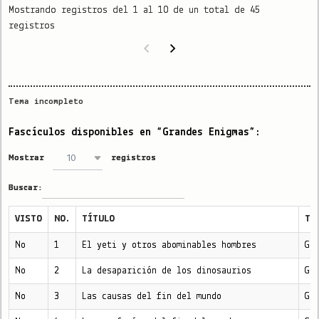
Mostrando registros del 1 al 10 de un total de 45
registros
Tema incompleto
Fascículos disponibles en “Grandes Enigmas”:
10
Mostrar
registros
Buscar:
VISTO
NO.
TÍTULO
TE
No
1
El yeti y otros abominables hombres
Gr
No
2
La desaparición de los dinosaurios
Gr
No
3
Las causas del fin del mundo
Gr