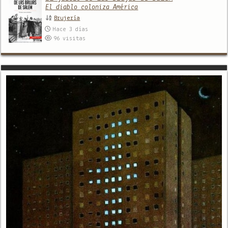
El diablo coloniza América
Brujería
Hace 3 días
96
visitas