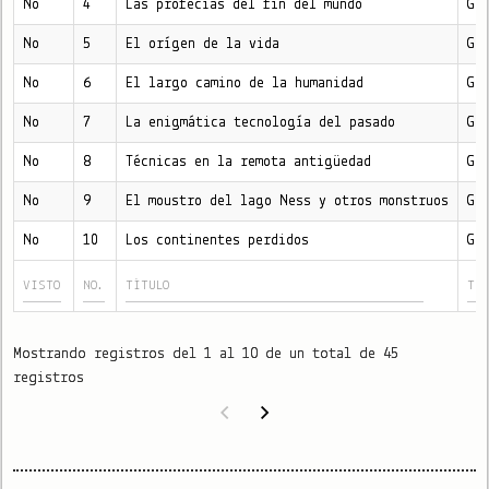
No
4
Las profecías del fin del mundo
Gr
No
5
El orígen de la vida
Gr
No
6
El largo camino de la humanidad
Gr
No
7
La enigmática tecnología del pasado
Gr
No
8
Técnicas en la remota antigüedad
Gr
No
9
El moustro del lago Ness y otros monstruos
Gr
No
10
Los continentes perdidos
Gr
Mostrando registros del 1 al 10 de un total de 45
registros