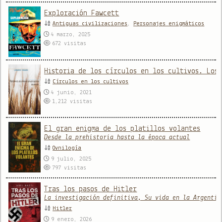
Exploración Fawcett
Antiguas civilizaciones
,
Personajes enigmáticos
4 marzo, 2025
672
visitas
Historia de los círculos en los cultivos. Los
Círculos en los cultivos
4 junio, 2021
1,212
visitas
El gran enigma de los platillos volantes
Desde la prehistoria hasta la época actual
Ovnilogía
9 julio, 2025
797
visitas
Tras los pasos de Hitler
La investigación definitiva, Su vida en la Argentin
Hitler
9 enero, 2026