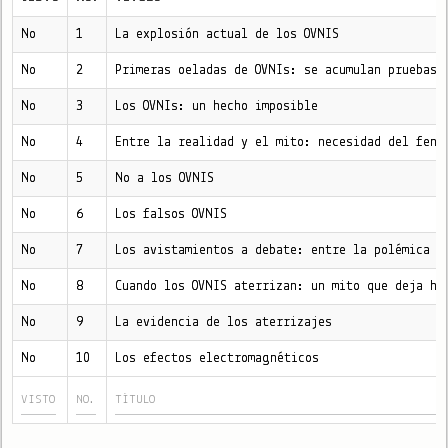
No
1
La explosión actual de los OVNIS
No
2
Primeras oeladas de OVNIs: se acumulan pruebas
No
3
Los OVNIs: un hecho imposible
No
4
Entre la realidad y el mito: necesidad del fenó
No
5
No a los OVNIS
No
6
Los falsos OVNIS
No
7
Los avistamientos a debate: entre la polémica y
No
8
Cuando los OVNIS aterrizan: un mito que deja hu
No
9
La evidencia de los aterrizajes
No
10
Los efectos electromagnéticos