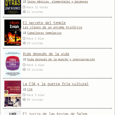
Seres mágicos, elementales y daimones
Hace 12 horas
12
visitas
El secreto del temple
Las claves de un enigma histórico
Caballeros templarios
Hace 2 días
20
visitas
Vida después de la vida
Vida después de la muerte y reencarnación
Hace 3 días
20
visitas
La CIA y la guerra fría cultural
CIA
Hace 3 días
55
visitas
El juicio de las brujas de Salem