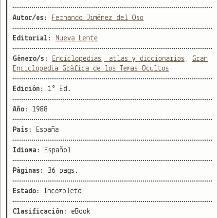
Autor/es:
Fernando Jiménez del Oso
Editorial:
Nueva Lente
Género/s:
Enciclopedias, atlas y diccionarios
,
Gran
Enciclopedia Gráfica de los Temas Ocultos
Edición:
1° Ed.
Año:
1988
País:
España
Idioma:
Español
Páginas:
36 pags.
Estado:
Incompleto
Clasificación:
eBook