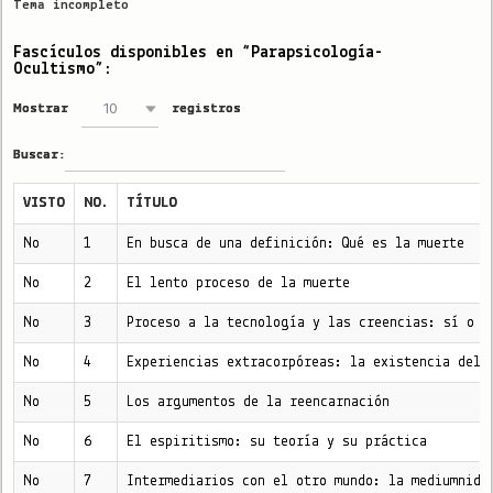
Tema incompleto
Fascículos disponibles en “Parapsicología-
Ocultismo”:
10
Mostrar
registros
Buscar:
VISTO
NO.
TÍTULO
No
1
En busca de una definición: Qué es la muerte
No
2
El lento proceso de la muerte
No
3
Proceso a la tecnología y las creencias: sí o n
No
4
Experiencias extracorpóreas: la existencia del 
No
5
Los argumentos de la reencarnación
No
6
El espiritismo: su teoría y su práctica
No
7
Intermediarios con el otro mundo: la mediumnida