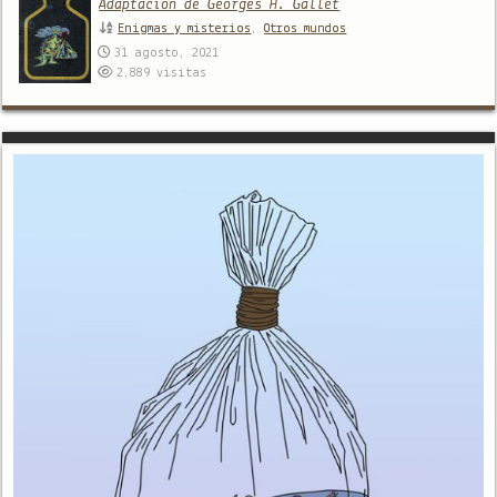
Adaptación de Georges H. Gallet
Enigmas y misterios
,
Otros mundos
31 agosto, 2021
2,889
visitas