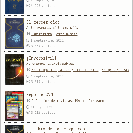
30 agosto, 2021
4,296
visitas
El tercer oído
A la escucha del más allá
Espiritismo
,
Otros mundos
1 septiembre, 2021
3,359
visitas
¡Inverosímil!
Fenómenos inexplicables
Enciclopedias, atlas y diccionarios
,
Enigmas y mister
6 septiembre, 2021
3,319
visitas
Reporte OVNI
Colección de revistas
,
México forteano
21 mayo, 2025
3,212
visitas
El libro de lo inexplicable