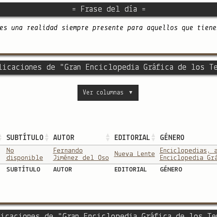
= Frase del día =
es una realidad siempre presente para aquellos que tiene
licaciones de "Gran Enciclopedia Gráfica de los T
Ver columnas
▼
SUBTÍTULO
AUTOR
EDITORIAL
GÉNERO
No
Fernando
Enciclopedias, 
Nueva Lente
disponible
Jiménez del Oso
Enciclopedia Gr
SUBTÍTULO
AUTOR
EDITORIAL
GÉNERO
icaciones de "Gran Enciclopedia Gráfica de los Te