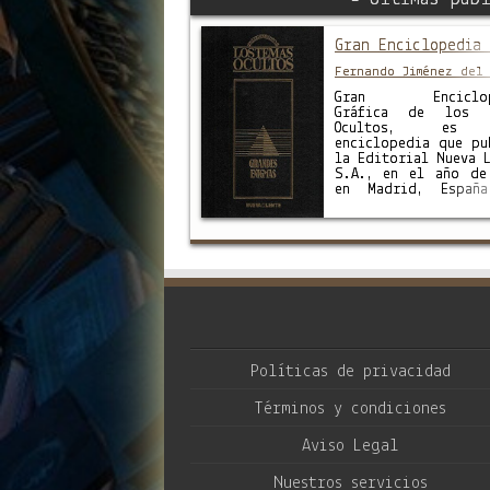
Gran Enciclopedia 
Fernando Jiménez del 
Gran Enciclop
Gráfica de los T
Ocultos, es 
enciclopedia que pu
la Editorial Nueva L
S.A., en el año de
en Madrid, Españ
enciclopedia
dirigida por Fer
Jiménez del Oso, y c
con 9 tomos dividid
tres temáticas:: Fen
OVNI (3 tomos) Gr
enigmas (3 to
Parapsicología/Ocul
(3 tomos) Repartido
Políticas de privacidad
Términos y condiciones
Aviso Legal
Nuestros servicios