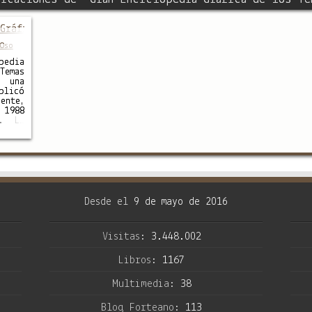
Gráfica de los Temas Ocultos
Oso
edia
emas
una
blicó
ente,
 1988
a. La
 fue
nando
uenta
os en
ómeno
andes
mos)
tismo
Desde el
9 de mayo de 2016
s …
Visitas:
3.448.002
Libros:
1167
Multimedia:
38
Blog Forteano:
113