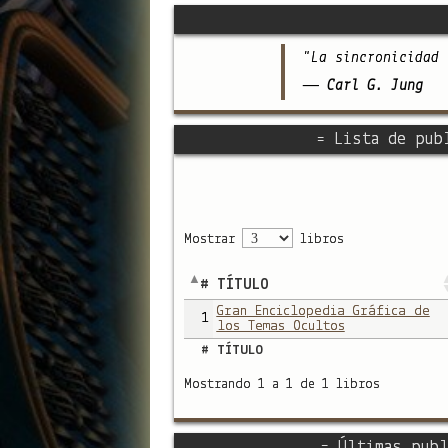
"La sincronicidad 
— Carl G. Jung
= Lista de pub
Mostrar
libros
#
TÍTULO
Gran Enciclopedia Gráfica de
1
los Temas Ocultos
#
TÍTULO
Mostrando 1 a 1 de 1 libros
= Últimas publ