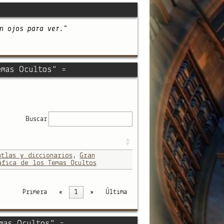
n ojos para ver."
emas Ocultos" =
Buscar
atlas y diccionarios
,
Gran
áfica de los Temas Ocultos
Primera
«
1
»
Última
mas Ocultos" =