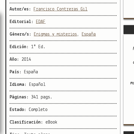
Autor/es:
Francisco Contreras Gil
Editorial:
EDAF
Género/s:
Enigmas y misterios
,
España
Edición:
1° Ed.
Año:
2014
País:
España
m
Idioma:
Español
Páginas:
341 pags.
Estado:
Completo
Clasificación:
eBook