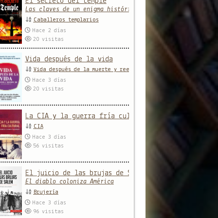
El secreto del temple
Las claves de un enigma histórico
Caballeros templarios
Hace 2 días
20
visitas
Vida después de la vida
Vida después de la muerte y reencarnación
Hace 3 días
20
visitas
La CIA y la guerra fría cultural
CIA
Hace 3 días
56
visitas
El juicio de las brujas de Salem
El diablo coloniza América
Brujería
Hace 3 días
96
visitas