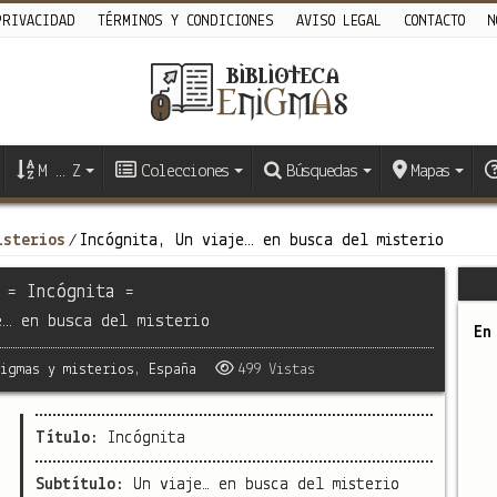
PRIVACIDAD
TÉRMINOS Y CONDICIONES
AVISO LEGAL
CONTACTO
N
M … Z
Colecciones
Búsquedas
Mapas
isterios
Incógnita, Un viaje… en busca del misterio
/
= Incógnita =
e… en busca del misterio
En
nigmas y misterios
,
España
499 Vistas
Título:
Incógnita
Subtítulo:
Un viaje… en busca del misterio