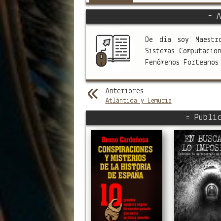
= A
De día soy Maestr
Sistemas Computacio
Fenómenos Forteano
Anteriores
Atlántida y Lemuria
= Public