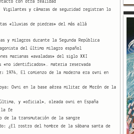
ntacto con otra realidad
: Vigilantes y cámaras de seguridad registran lo
itas «lluvias de piedras» del más allá
nas y milagros durante la Segunda República
agonista del último milagro español
ones marianas «avaladas» del siglo XXI
s «no identificados»… materia reservada
z: 1974, El comienzo de la moderna era ovni en
oya: Ovni en la base aérea militar de Morón de la
última, y «oficial», oleada ovni en España
 la fe
o de la transmutación de la sangre
do: ¿El rostro del hombre de la sábana santa de