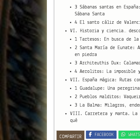
3 Sábanas santas en España
Sábana Santa
4 El santo cáliz de Valenc
VI. Historia y ciencia… desc
1 Tartesos: En busca de la
2 Santa María de Eunate: A
en piedra
3 Architeuthis Dux: Calama
4 Aerolitos: La imposible 
VII. España mágica: Rutas co
1 Guadalupe: Una peregrina
2 Pueblos malditos: Vaquei
3 La Balma: Milagros, ende
VIII. Carretera y manta. La 
qué
FACEBOOK
WHATS
COMPARTIR