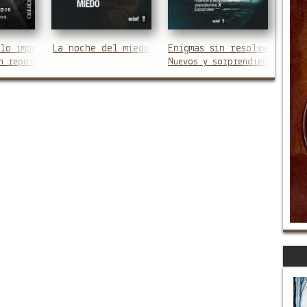
istoria de España
lo imposible
La noche del miedo
Enigmas sin resolver (II)
 que nadie se había atrevido a desvelar
n reportero de Cuarto Milenio
Nuevos y sorprendientes expe