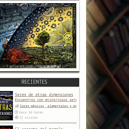
RECIENTES
Seres de otras dimensiones
Encuentros con misteriosos seres y entidades que provien
Seres mágicos, elementales y daimones
Hace 16 horas
12
visitas