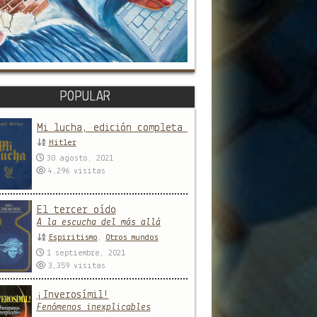
POPULAR
Mi lucha, edición completa y sin censura
Hitler
30 agosto, 2021
4,296
visitas
El tercer oído
A la escucha del más allá
Espiritismo
,
Otros mundos
1 septiembre, 2021
3,359
visitas
¡Inverosímil!
Fenómenos inexplicables