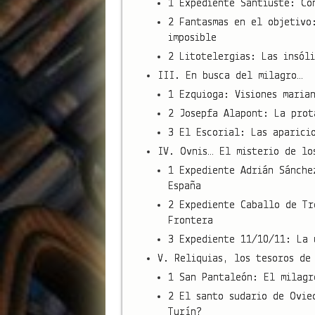
1 Expediente Santiuste: Co
2 Fantasmas en el objetivo
imposible
2 Litotelergias: Las insól
III. En busca del milagro…
1 Ezquioga: Visiones maria
2 Josepfa Alapont: La prot
3 El Escorial: Las aparici
IV. Ovnis… El misterio de lo
1 Expediente Adrián Sánche
España
2 Expediente Caballo de Tr
Frontera
3 Expediente 11/10/11: La 
V. Reliquias, los tesoros de
1 San Pantaleón: El milagr
2 El santo sudario de Ovie
Turín?