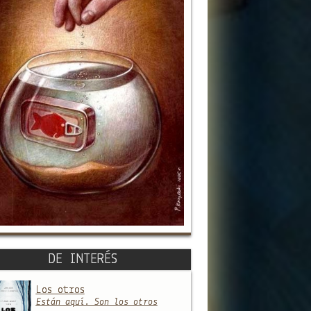
ndientes x españoles
DE INTERÉS
Los otros
Están aquí. Son los otros