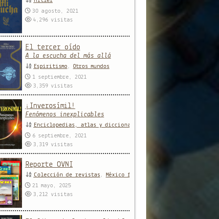
Hitler
30 agosto, 2021
4,296
visitas
El tercer oído
A la escucha del más allá
Espiritismo
,
Otros mundos
1 septiembre, 2021
3,359
visitas
¡Inverosímil!
Fenómenos inexplicables
Enciclopedias, atlas y diccionarios
,
Enigmas y misterios
,
R
6 septiembre, 2021
3,319
visitas
Reporte OVNI
Colección de revistas
,
México forteano
21 mayo, 2025
3,212
visitas