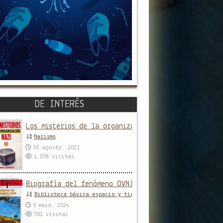
DE INTERÉS
Los misterios de la organización nazi
Nazismo
30 agosto, 2021
1,078
visitas
Biografía del fenómeno OVNI
Biblioteca básica espacio y tiempo
,
Ovnilogía
5 mayo, 2024
701
visitas