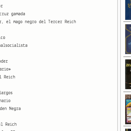
or
cruz gamada
r, el mago negro del Tercer Reich
ico
nalsocialista
oder
ario»
l Reich
largos
nario
den Negra
el Reich