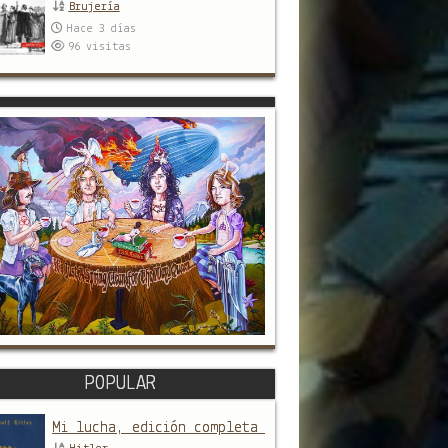
Brujería
Hace 3 días
96
visitas
POPULAR
Mi lucha, edición completa y sin censura