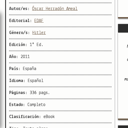
Autor/es:
Óscar Herradón Ameal
Editorial:
EDAF
Género/s:
Hitler
Edición:
1° Ed.
Año:
2011
País:
España
m
Idioma:
Español
Páginas:
336 pags.
Estado:
Completo
Clasificación:
eBook