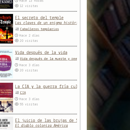
Hace 13 horas
12
visitas
El secreto del temple
Las claves de un enigma histórico
Caballeros templarios
Hace 2 días
20
visitas
Vida después de la vida
Vida después de la muerte y reencarnación
Hace 3 días
20
visitas
La CIA y la guerra fría cultural
CIA
Hace 3 días
55
visitas
El juicio de las brujas de Salem
El diablo coloniza América