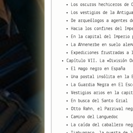
Los oscuros hechiceros de 
Los vestigios de la Antigu
De arqueólogos a agentes d
Hacia los confines del Imp
En la capital del Imperio 
La Ahnenerbe en suelo alem
Expediciones frustradas a 
Capítulo VII. La «División O
El mago negro en España
Una postal insólita en la 
La Guardia Negra en El Esc
Vestigios arios en la capi
En busca del Santo Grial
Otto Rahn, el Parzival neg
Camino del Languedoc
La caída del caballero neg
Tiahuanaco, la puerta de l