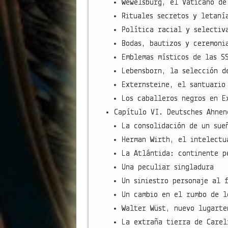
Wewelsburg, el Vaticano de
Rituales secretos y letaní
Política racial y selectiv
Bodas, bautizos y ceremoni
Emblemas místicos de las S
Lebensborn, la selección d
Externsteine, el santuario
Los caballeros negros en E
Capítulo VI. Deutsches Ahnen
La consolidación de un sue
Herman Wirth, el intelectu
La Atlántida: continente p
Una peculiar singladura
Un siniestro personaje al 
Un cambio en el rumbo de l
Walter Wüst, nuevo lugarte
La extraña tierra de Carel