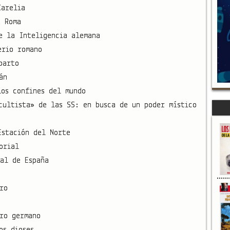
Carelia
a Roma
e la Inteligencia alemana
erio romano
parto
án
los confines del mundo
cultista» de las SS: en busca de un poder místico
Estación del Norte
orial
tal de España
ro
ro germano
os dioses