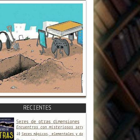
RECIENTES
Seres de otras dimensiones
Encuentros con misteriosos seres y entidades que provien
Seres mágicos, elementales y daimones