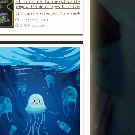
El libro de lo inexplicable
Adaptación de Georges H. Gallet
Enigmas y misterios
,
Otros mundos
31 agosto, 2021
2,889
visitas