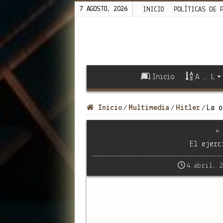
7 AGOSTO, 2026
INICIO
POLÍTICAS DE 
Inicio
A … L
Inicio
Multimedia
Hitler
La o
/
/
/
=
El ejerc
4 abril, 2