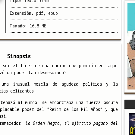
Tipo:
Texto plano
Extensión:
pdf, epub
Tamaño:
16.8 MB
Sinopsis
a ser el líder de una nación que pondría en jaque
zó un poder tan desmesurado?
una inusual mezcla de agudeza política y la
cias delirantes.
atenazó al mundo, se encontraba una fuerza oscura
mplacable poder del “Reich de los Mil Años” y que
azi.
tremecedor:
La Orden Negra, el ejército pagano del