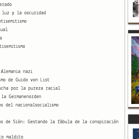
erado
 luz y la oscuridad
ntisemitismo
tual
a
tisemitismo
 Alemania nazi
smo de Guido von List
ucha por la pureza racial
 la Germanenorden
os del nacionalsocialismo
os de Sión: Gestando la fábula de la conspiración
to maldito