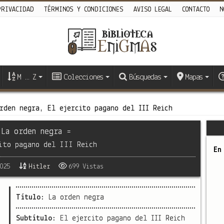
PRIVACIDAD
TÉRMINOS Y CONDICIONES
AVISO LEGAL
CONTACTO
N
M … Z
Colecciones
Búsquedas
Mapas
rden negra, El ejercito pagano del III Reich
 La orden negra =
ito pagano del III Reich
En
025
Hitler
699 Vistas
Título:
La orden negra
Subtítulo:
El ejercito pagano del III Reich