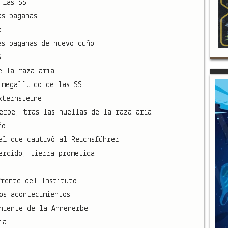
 las SS
as paganas
a
as paganas de nuevo cuño
S
e la raza aria
 megalítico de las SS
xternsteine
erbe, tras las huellas de la raza aria
ño
al que cautivó al Reichsführer
erdido, tierra prometida
frente del Instituto
os acontecimientos
niente de la Ahnenerbe
ia