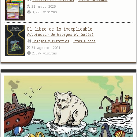
Colección de revistas
,
México forteano
21 mayo, 2025
3,222
visitas
El libro de lo inexplicable
Adaptación de Georges H. Gallet
Enigmas y misterios
,
Otros mundos
31 agosto, 2021
2,897
visitas