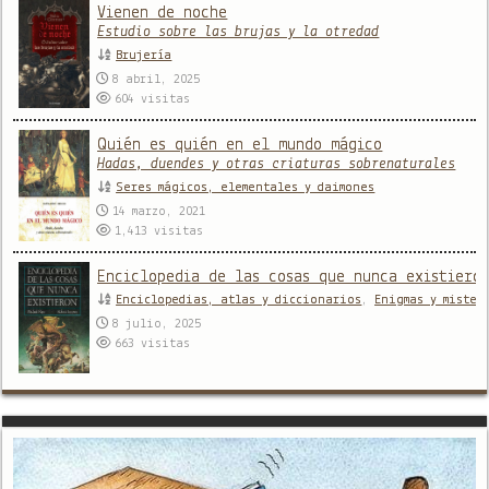
Vienen de noche
Estudio sobre las brujas y la otredad
Brujería
8 abril, 2025
604
visitas
Quién es quién en el mundo mágico
Hadas, duendes y otras criaturas sobrenaturales
Seres mágicos, elementales y daimones
14 marzo, 2021
1,413
visitas
Enciclopedia de las cosas que nunca existiero
Enciclopedias, atlas y diccionarios
,
Enigmas y mister
8 julio, 2025
663
visitas