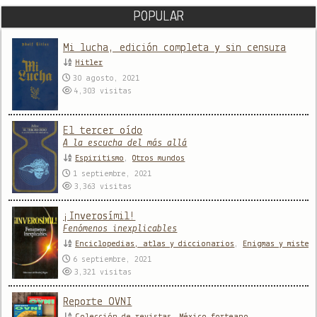
POPULAR
Mi lucha, edición completa y sin censura
Hitler
30 agosto, 2021
4,303
visitas
El tercer oído
A la escucha del más allá
Espiritismo
,
Otros mundos
1 septiembre, 2021
3,363
visitas
¡Inverosímil!
Fenómenos inexplicables
Enciclopedias, atlas y diccionarios
,
Enigmas y mister
6 septiembre, 2021
3,321
visitas
Reporte OVNI