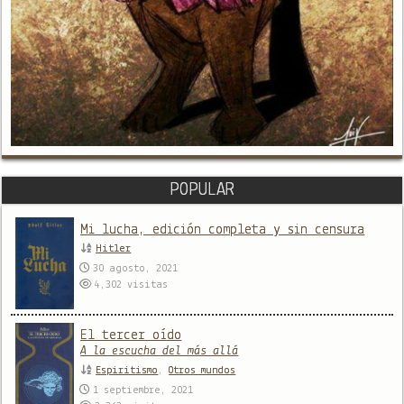
POPULAR
Mi lucha, edición completa y sin censura
Hitler
30 agosto, 2021
4,302
visitas
El tercer oído
A la escucha del más allá
Espiritismo
,
Otros mundos
1 septiembre, 2021