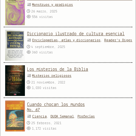
Monstruos y prodigios
26 marzo, 2025
556
visitas
Diccionario ilustrado de cultura esencial
Enciclopedias, atlas y diccionarios
,
Reader's Digest
4 septiembre, 2025
360
visitas
Los misterios de la Biblia
Misterios religiosos
21 noviembre, 2022
1,030
visitas
Cuando chocan los mundos
No. 67
Ciencia
,
DUDA Semanal
,
Profecías
25 febrero, 2021
1,172
visitas