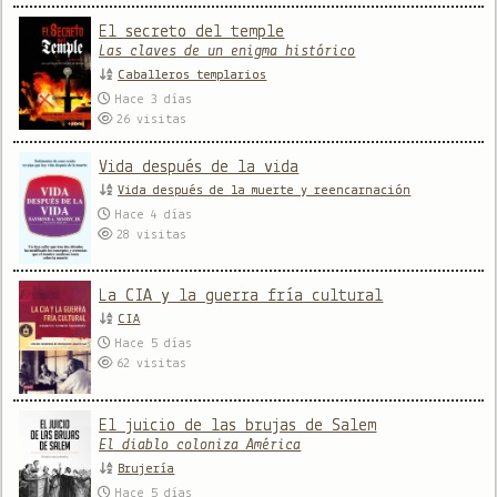
El secreto del temple
Las claves de un enigma histórico
Caballeros templarios
Hace 3 días
26
visitas
Vida después de la vida
Vida después de la muerte y reencarnación
Hace 4 días
28
visitas
La CIA y la guerra fría cultural
CIA
Hace 5 días
62
visitas
El juicio de las brujas de Salem
El diablo coloniza América
Brujería
Hace 5 días