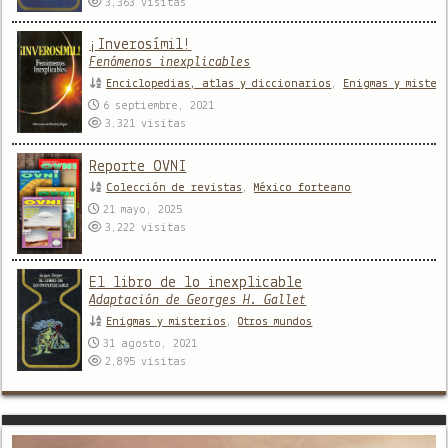
3,363
visitas
¡Inverosímil!
Fenómenos inexplicables
Enciclopedias, atlas y diccionarios
,
Enigmas y mister
6 septiembre, 2021
3,321
visitas
Reporte OVNI
Colección de revistas
,
México forteano
21 mayo, 2025
3,222
visitas
El libro de lo inexplicable
Adaptación de Georges H. Gallet
Enigmas y misterios
,
Otros mundos
31 agosto, 2021
2,895
visitas