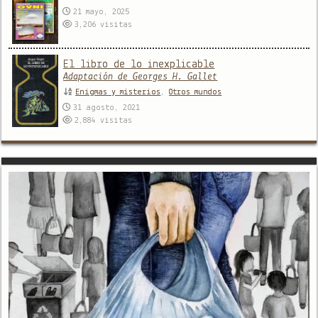
21 mayo, 2025
3,206
visitas
El libro de lo inexplicable
Adaptación de Georges H. Gallet
Enigmas y misterios
,
Otros mundos
31 agosto, 2021
2,884
visitas