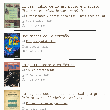
El gran libro de lo asombroso e inaudito
Historias extrañas, Hechos increíbles
Curiosidades y hechos insólitos
,
Enciclopedias, atla
6 septiembre, 2021
1,675
visitas
Documentos de lo extraño
Enigmas y misterios
26 agosto, 2021
1,062
visitas
La guerra secreta en México
México desconocido
28 febrero, 2021
1,221
visitas
La sagrada doctrina de la unidad (La gran obr
Primera parte: El ajedrez esotérico
Proporción áurea y números
12 marzo, 2021