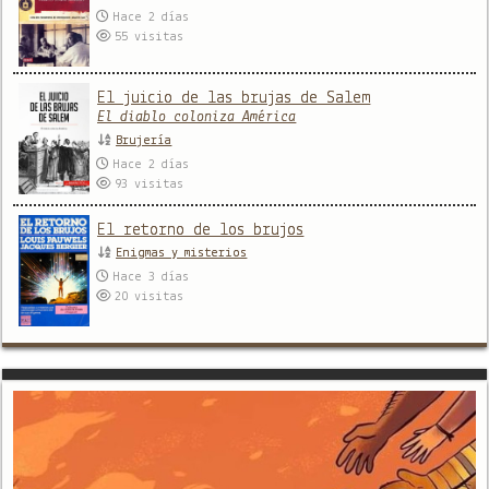
Hace 2 días
55
visitas
El juicio de las brujas de Salem
El diablo coloniza América
Brujería
Hace 2 días
93
visitas
El retorno de los brujos
Enigmas y misterios
Hace 3 días
20
visitas