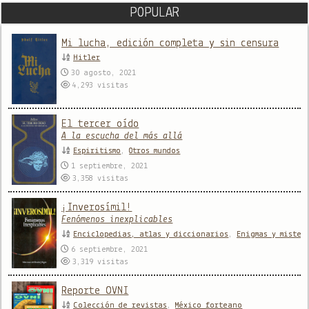
POPULAR
Mi lucha, edición completa y sin censura
Hitler
30 agosto, 2021
4,293
visitas
El tercer oído
A la escucha del más allá
Espiritismo
,
Otros mundos
1 septiembre, 2021
3,358
visitas
¡Inverosímil!
Fenómenos inexplicables
Enciclopedias, atlas y diccionarios
,
Enigmas y mister
6 septiembre, 2021
3,319
visitas
Reporte OVNI
Colección de revistas
,
México forteano