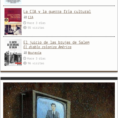
La CIA y la guerra fría cultural
CIA
Hace 3 días
55
visitas
El juicio de las brujas de Salem
El diablo coloniza América
Brujería
Hace 3 días
96
visitas