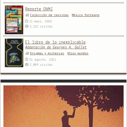
Reporte OVNI
Colección de revistas
,
México forteano
21 mayo, 2025
3,212
visitas
El libro de lo inexplicable
Adaptación de Georges H. Gallet
Enigmas y misterios
,
Otros mundos
31 agosto, 2021
2,889
visitas