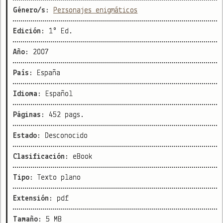
Género/s:
Personajes enigmáticos
Edición:
1° Ed.
Año:
2007
País:
España
Idioma:
Español
Páginas:
452 pags.
Estado:
Desconocido
Clasificación:
eBook
Tipo:
Texto plano
Extensión:
pdf
Tamaño:
5 MB