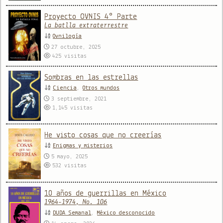
Proyecto OVNIS 4° Parte
La batlla extraterrestre
Ovnilogía
27 octubre, 2025
425
visitas
Sombras en las estrellas
Ciencia
,
Otros mundos
3 septiembre, 2021
1,145
visitas
He visto cosas que no creerías
Enigmas y misterios
5 mayo, 2025
532
visitas
10 años de guerrillas en México
1964-1974, No. 106
DUDA Semanal
,
México desconocido