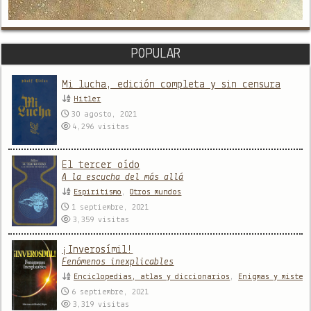
POPULAR
Mi lucha, edición completa y sin censura
Hitler
30 agosto, 2021
4,296
visitas
El tercer oído
A la escucha del más allá
Espiritismo
,
Otros mundos
1 septiembre, 2021
3,359
visitas
¡Inverosímil!
Fenómenos inexplicables
Enciclopedias, atlas y diccionarios
,
Enigmas y mister
6 septiembre, 2021
3,319
visitas