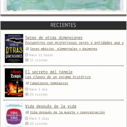
RECIENTES
Seres de otras dimensiones
Encuentros con misteriosos seres y entidades que pr
Seres mágicos, elementales y daimones
Hace 11 horas
12
visitas
El secreto del temple
Las claves de un enigma histórico
Caballeros templarios
Hace 1 día
20
visitas
Vida después de la vida
Vida después de la muerte y reencarnación
Hace 3 días
20
visitas