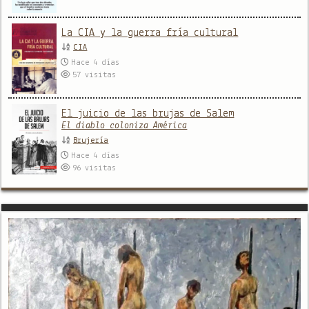
La CIA y la guerra fría cultural
CIA
Hace 4 días
57
visitas
El juicio de las brujas de Salem
El diablo coloniza América
Brujería
Hace 4 días
96
visitas