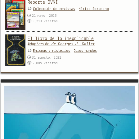
Reporte OVNI
Colección de revistas
,
México forteano
21 mayo, 2025
3,213
visitas
El libro de lo inexplicable
Adaptación de Georges H. Gallet
Enigmas y misterios
,
Otros mundos
31 agosto, 2021
2,889
visitas