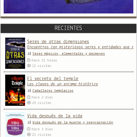
RECIENTES
Seres de otras dimensiones
Encuentros con misteriosos seres y entidades que pr
Seres mágicos, elementales y daimones
Hace 21 horas
13
visitas
El secreto del temple
Las claves de un enigma histórico
Caballeros templarios
Hace 2 días
20
visitas
Vida después de la vida
Vida después de la muerte y reencarnación
Hace 3 días
21
visitas