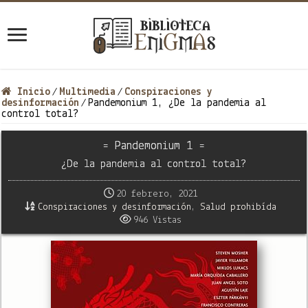
Inicio
Multimedia
Conspiraciones y
/
/
desinformación
Pandemonium 1, ¿De la pandemia al
/
control total?
= Pandemonium 1 =
¿De la pandemia al control total?
20 febrero, 2021
Conspiraciones y desinformación
,
Salud prohibída
946 Vistas