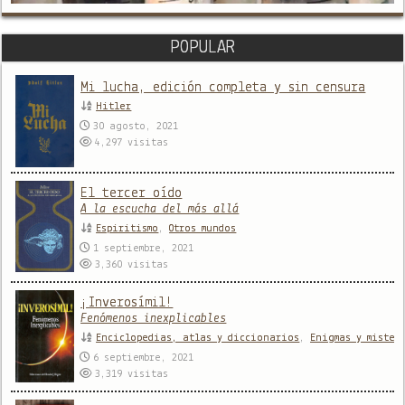
POPULAR
Mi lucha, edición completa y sin censura
Hitler
30 agosto, 2021
4,297
visitas
El tercer oído
A la escucha del más allá
Espiritismo
,
Otros mundos
1 septiembre, 2021
3,360
visitas
¡Inverosímil!
Fenómenos inexplicables
Enciclopedias, atlas y diccionarios
,
Enigmas y mister
6 septiembre, 2021
3,319
visitas