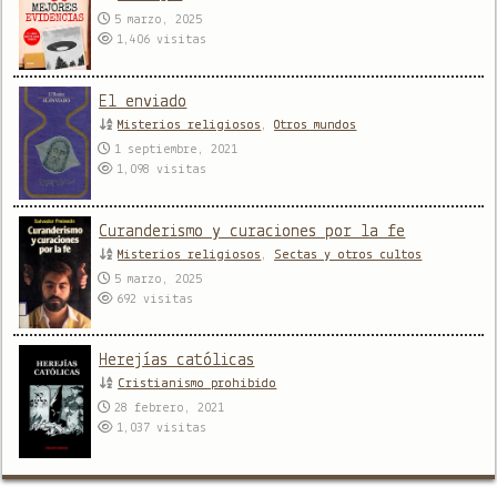
5 marzo, 2025
1,406
visitas
El enviado
Misterios religiosos
,
Otros mundos
1 septiembre, 2021
1,098
visitas
Curanderismo y curaciones por la fe
Misterios religiosos
,
Sectas y otros cultos
5 marzo, 2025
692
visitas
Herejías católicas
Cristianismo prohibido
28 febrero, 2021
1,037
visitas