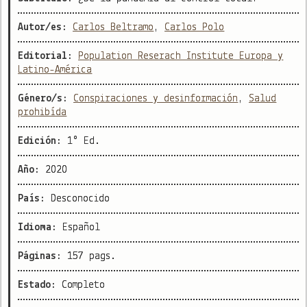
Autor/es:
Carlos Beltramo
,
Carlos Polo
Editorial:
Population Reserach Institute Europa y
Latino-América
Género/s:
Conspiraciones y desinformación
,
Salud
prohibída
Edición:
1° Ed.
Año:
2020
País:
Desconocido
Idioma:
Español
Páginas:
157 pags.
Estado:
Completo